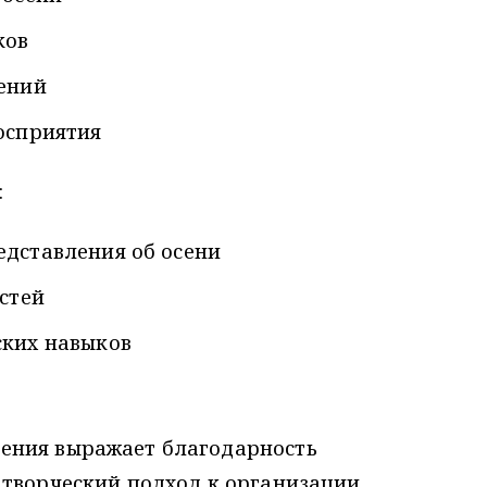
ков
ений
осприятия
:
дставления об осени
стей
ских навыков
ения выражает благодарность
 творческий подход к организации