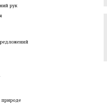
ний рук
я
предложений
.
в природе