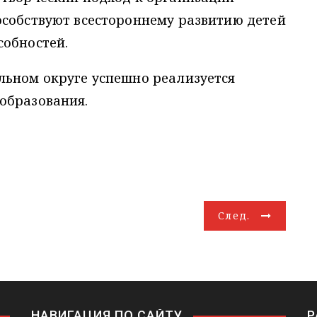
особствуют всестороннему развитию детей
собностей.
льном округе успешно реализуется
образования.
След.
НАВИГАЦИЯ ПО САЙТУ
Р