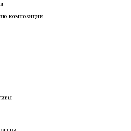
ев
нию композиции
тивы
 осени