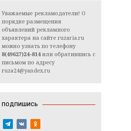
Уважаемые рекламодатели! О
порядке размещения
объявлений рекламного
характера на сайте ruzaria.ru
можно узнать по телефону
8(49627)24-814
или обратившись с
письмом по адресу
ruza24@yandex.ru
ПОДПИШИСЬ
t
v
o