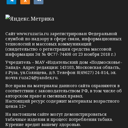
e
d
k
l
n
o
e
o
n
g
k
t
Сайт
www.ruzaria.ru
зарегистрирован Федеральной
r
l
a
службой по надзору в сфере связи, информационных
технологий и массовых коммуникаций
a
a
k
(свидетельство о регистрации средства массовой
m
s
t
информации Эл № ФС77-74408 от 23 ноября 2018 г.)
s
e
Учредитель – МАУ «Издательский дом «Подмосковье-
Запад». Адрес редакции: 143103, Московская область,
n
г.Руза, ул.Солнцева, д.9. Телефон 8(49627) 24-814, эл.
i
почта
ruza24@yandex.ru
.
k
Все права на материалы данного сайта охраняются в
соответствии с законодательством РФ, в том числе об
i
авторском праве и смежных правах.
Настоящий ресурс содержит материалы возрастного
ценза 12+
На настоящем сайте могут демонстрироваться
табачные изделия и процесс потребления табака.
Курение вредит вашему здоровью.