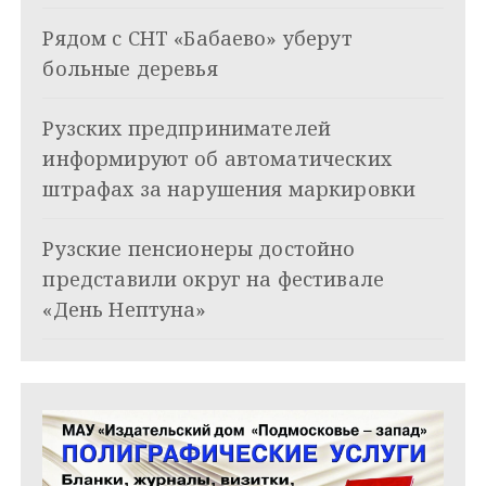
п
Рядом с СНТ «Бабаево» уберут
о
больные деревья
з
Рузских предпринимателей
а
информируют об автоматических
п
штрафах за нарушения маркировки
и
Рузские пенсионеры достойно
с
представили округ на фестивале
я
«День Нептуна»
м