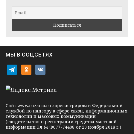
r
a
l
a
k
a
m
t
s
e
s
n
i
МЫ В СОЦСЕТЯХ
k
i
t
o
v
e
d
k
l
n
o
e
o
n
g
k
t
Сайт
www.ruzaria.ru
зарегистрирован Федеральной
r
l
a
службой по надзору в сфере связи, информационных
технологий и массовых коммуникаций
a
a
k
(свидетельство о регистрации средства массовой
m
s
t
информации Эл № ФС77-74408 от 23 ноября 2018 г.)