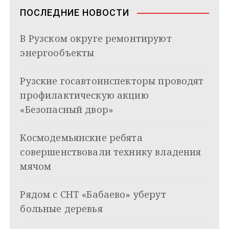
в
n
ПОСЛЕДНИЕ НОВОСТИ
i
и
k
В Рузском округе ремонтируют
i
г
энергообъекты
а
Рузские госавтоинспекторы проводят
ц
профилактическую акцию
и
«Безопасный двор»
я
Космодемьянские ребята
п
совершенствовали технику владения
о
мячом
з
Рядом с СНТ «Бабаево» уберут
а
больные деревья
п