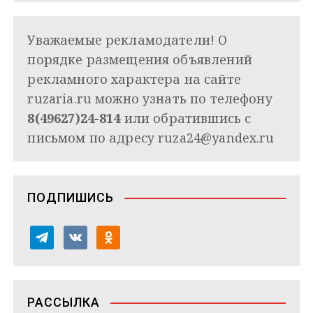
Уважаемые рекламодатели! О
порядке размещения объявлений
рекламного характера на сайте
ruzaria.ru можно узнать по телефону
8(49627)24-814
или обратившись с
письмом по адресу
ruza24@yandex.ru
ПОДПИШИСЬ
t
v
o
e
k
d
l
o
n
e
n
o
РАССЫЛКА
g
t
k