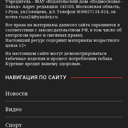
s
e
Учредитель – МАУ «Издательский дом «Подмосковье-
Запад». Адрес редакции: 143103, Московская область,
n
г.Руза, ул.Солнцева, д.9. Телефон 8(49627) 24-814, эл.
i
почта
ruza24@yandex.ru
.
k
Все права на материалы данного сайта охраняются в
соответствии с законодательством РФ, в том числе об
i
авторском праве и смежных правах.
Настоящий ресурс содержит материалы возрастного
ценза 12+
На настоящем сайте могут демонстрироваться
табачные изделия и процесс потребления табака.
Курение вредит вашему здоровью.
НАВИГАЦИЯ ПО САЙТУ
Новости
Видео
Спорт