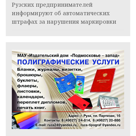
и
Рузских предпринимателей
информируют об автоматических
с
штрафах за нарушения маркировки
я
м