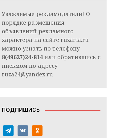
Уважаемые рекламодатели! О
порядке размещения
объявлений рекламного
характера на сайте ruzaria.ru
можно узнать по телефону
8(49627)24-814
или обратившись с
письмом по адресу
ruza24@yandex.ru
ПОДПИШИСЬ
t
v
o