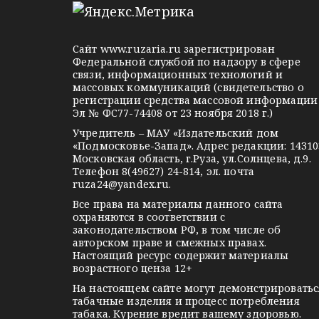
l
n
o
п
e
o
n
g
k
t
и
Сайт
www.ruzaria.ru
зарегистрирован
r
l
a
Федеральной службой по надзору в сфере
с
связи, информационных технологий и
a
a
k
массовых коммуникаций (свидетельство о
m
s
t
я
регистрации средства массовой информации
Эл № ФС77-74408 от 23 ноября 2018 г.)
s
e
м
Учредитель – МАУ «Издательский дом
n
«Подмосковье-Запад». Адрес редакции: 14310
i
Московская область, г.Руза, ул.Солнцева, д.9.
Телефон 8(49627) 24-814, эл. почта
k
ruza24@yandex.ru
.
i
Все права на материалы данного сайта
охраняются в соответствии с
законодательством РФ, в том числе об
авторском праве и смежных правах.
Настоящий ресурс содержит материалы
возрастного ценза 12+
На настоящем сайте могут демонстрироватьс
табачные изделия и процесс потребления
табака. Курение вредит вашему здоровью.