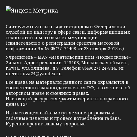
l
n
o
e
o
n
g
k
t
Сайт
www.ruzaria.ru
зарегистрирован Федеральной
r
l
a
службой по надзору в сфере связи, информационных
технологий и массовых коммуникаций
a
a
k
(свидетельство о регистрации средства массовой
m
s
t
информации Эл № ФС77-74408 от 23 ноября 2018 г.)
s
e
Учредитель – МАУ «Издательский дом «Подмосковье-
Запад». Адрес редакции: 143103, Московская область,
n
г.Руза, ул.Солнцева, д.9. Телефон 8(49627) 24-814, эл.
i
почта
ruza24@yandex.ru
.
k
Все права на материалы данного сайта охраняются в
соответствии с законодательством РФ, в том числе об
i
авторском праве и смежных правах.
Настоящий ресурс содержит материалы возрастного
ценза 12+
На настоящем сайте могут демонстрироваться
табачные изделия и процесс потребления табака.
Курение вредит вашему здоровью.