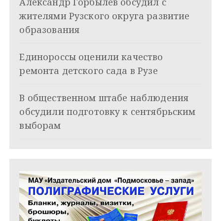
Александр Горбылёв обсудил с
п
жителями Рузского округа развитие
о
образования
з
Единороссы оценили качество
а
ремонта детского сада в Рузе
п
и
В общественном штабе наблюдения
обсудили подготовку к сентябрьским
с
выборам
я
м