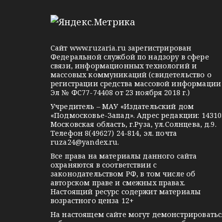
e
d
k
l
n
o
e
o
n
g
k
t
Сайт
www.ruzaria.ru
зарегистрирован
r
l
a
Федеральной службой по надзору в сфере
связи, информационных технологий и
a
a
k
массовых коммуникаций (свидетельство о
m
s
t
регистрации средства массовой информации
Эл № ФС77-74408 от 23 ноября 2018 г.)
s
e
Учредитель – МАУ «Издательский дом
n
«Подмосковье-Запад». Адрес редакции: 14310
i
Московская область, г.Руза, ул.Солнцева, д.9.
Телефон 8(49627) 24-814, эл. почта
k
ruza24@yandex.ru
.
i
Все права на материалы данного сайта
охраняются в соответствии с
законодательством РФ, в том числе об
авторском праве и смежных правах.
Настоящий ресурс содержит материалы
возрастного ценза 12+
На настоящем сайте могут демонстрироватьс