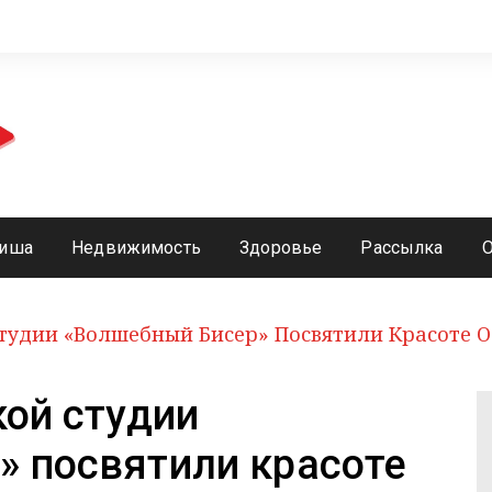
иша
Недвижимость
Здоровье
Рассылка
Студии «Волшебный Бисер» Посвятили Красоте 
кой студии
» посвятили красоте