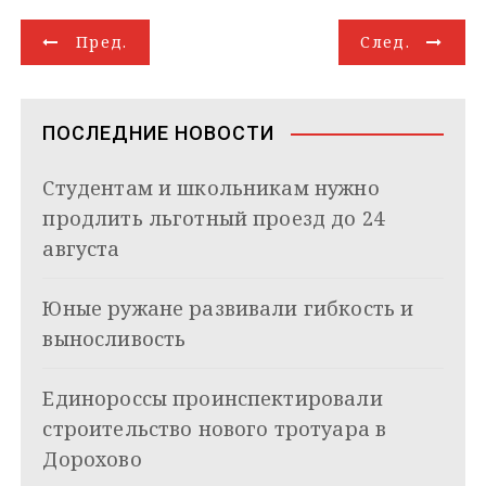
g
k
s
r
e
g
l
а
Н
r
l
A
d
e
в
Пред.
След.
a
a
p
I
r
и
а
m
s
p
n
т
s
ь
в
n
ПОСЛЕДНИЕ НОВОСТИ
i
и
k
Студентам и школьникам нужно
i
г
продлить льготный проезд до 24
а
августа
ц
Юные ружане развивали гибкость и
и
выносливость
я
Единороссы проинспектировали
п
строительство нового тротуара в
о
Дорохово