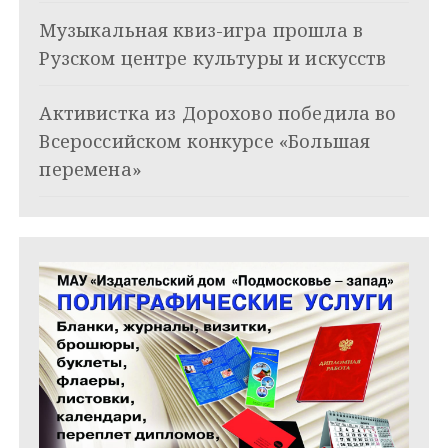
з
Музыкальная квиз-игра прошла в
а
Рузском центре культуры и искусств
п
и
Активистка из Дорохово победила во
Всероссийском конкурсе «Большая
с
перемена»
я
м