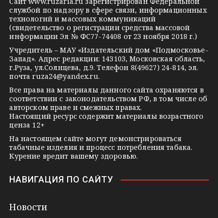
Сайт
www.ruzaria.ru
зарегистрирован Федеральной
r
l
a
службой по надзору в сфере связи, информационных
технологий и массовых коммуникаций
a
a
k
(свидетельство о регистрации средства массовой
m
s
t
информации Эл № ФС77-74408 от 23 ноября 2018 г.)
s
e
Учредитель – МАУ «Издательский дом «Подмосковье-
Запад». Адрес редакции: 143103, Московская область,
n
г.Руза, ул.Солнцева, д.9. Телефон 8(49627) 24-814, эл.
i
почта
ruza24@yandex.ru
.
k
Все права на материалы данного сайта охраняются в
соответствии с законодательством РФ, в том числе об
i
авторском праве и смежных правах.
Настоящий ресурс содержит материалы возрастного
ценза 12+
На настоящем сайте могут демонстрироваться
табачные изделия и процесс потребления табака.
Курение вредит вашему здоровью.
НАВИГАЦИЯ ПО САЙТУ
Новости