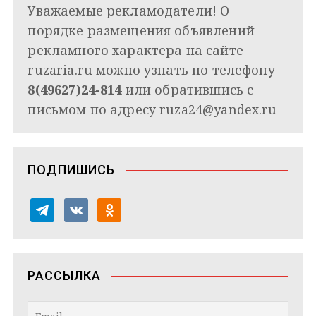
Уважаемые рекламодатели! О
порядке размещения объявлений
рекламного характера на сайте
ruzaria.ru можно узнать по телефону
8(49627)24-814
или обратившись с
письмом по адресу
ruza24@yandex.ru
ПОДПИШИСЬ
t
v
o
e
k
d
l
o
n
e
n
o
РАССЫЛКА
g
t
k
r
a
l