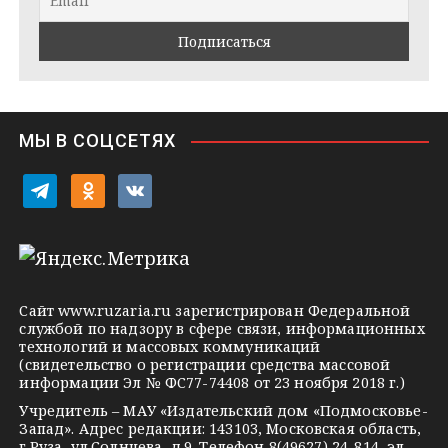
a
k
a
m
t
s
e
s
n
i
МЫ В СОЦСЕТЯХ
k
i
t
o
v
e
d
k
l
n
o
e
o
n
g
k
t
Сайт
www.ruzaria.ru
зарегистрирован Федеральной
r
l
a
службой по надзору в сфере связи, информационных
технологий и массовых коммуникаций
a
a
k
(свидетельство о регистрации средства массовой
m
s
t
информации Эл № ФС77-74408 от 23 ноября 2018 г.)
s
e
Учредитель – МАУ «Издательский дом «Подмосковье-
Запад». Адрес редакции: 143103, Московская область,
n
г.Руза, ул.Солнцева, д.9. Телефон 8(49627) 24-814, эл.