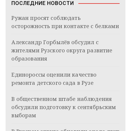
в
n
ПОСЛЕДНИЕ НОВОСТИ
i
и
k
Ружан просят соблюдать
i
г
осторожность при контакте с белками
а
Александр Горбылёв обсудил с
ц
жителями Рузского округа развитие
и
образования
я
Единороссы оценили качество
п
ремонта детского сада в Рузе
о
з
В общественном штабе наблюдения
обсудили подготовку к сентябрьским
а
выборам
п