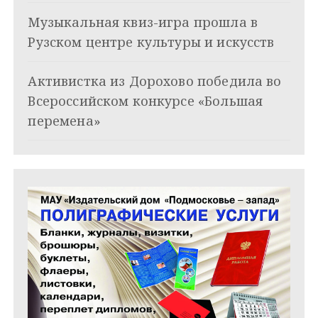
з
Музыкальная квиз-игра прошла в
а
Рузском центре культуры и искусств
п
и
Активистка из Дорохово победила во
Всероссийском конкурсе «Большая
с
перемена»
я
м