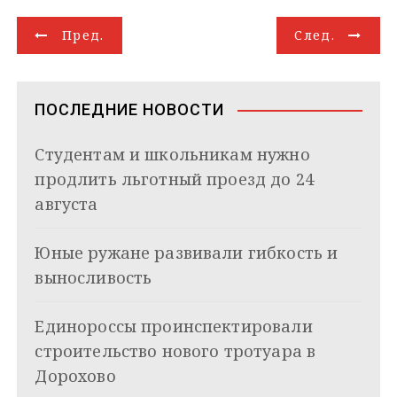
g
k
s
r
e
g
l
а
Н
r
l
A
d
e
в
Пред.
След.
a
a
p
I
r
и
а
m
s
p
n
т
s
ь
в
n
ПОСЛЕДНИЕ НОВОСТИ
i
и
k
Студентам и школьникам нужно
i
г
продлить льготный проезд до 24
а
августа
ц
Юные ружане развивали гибкость и
и
выносливость
я
Единороссы проинспектировали
п
строительство нового тротуара в
о
Дорохово