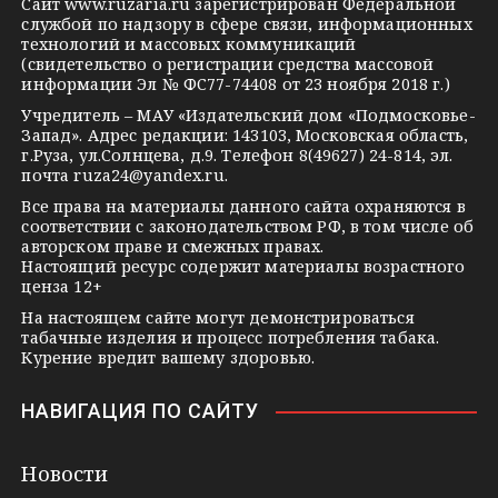
Сайт
www.ruzaria.ru
зарегистрирован Федеральной
r
l
a
службой по надзору в сфере связи, информационных
технологий и массовых коммуникаций
a
a
k
(свидетельство о регистрации средства массовой
m
s
t
информации Эл № ФС77-74408 от 23 ноября 2018 г.)
s
e
Учредитель – МАУ «Издательский дом «Подмосковье-
Запад». Адрес редакции: 143103, Московская область,
n
г.Руза, ул.Солнцева, д.9. Телефон 8(49627) 24-814, эл.
i
почта
ruza24@yandex.ru
.
k
Все права на материалы данного сайта охраняются в
соответствии с законодательством РФ, в том числе об
i
авторском праве и смежных правах.
Настоящий ресурс содержит материалы возрастного
ценза 12+
На настоящем сайте могут демонстрироваться
табачные изделия и процесс потребления табака.
Курение вредит вашему здоровью.
НАВИГАЦИЯ ПО САЙТУ
Новости