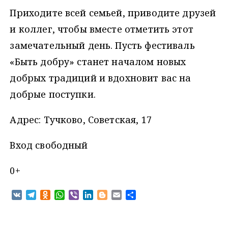
Приходите всей семьей, приводите друзей
и коллег, чтобы вместе отметить этот
замечательный день. Пусть фестиваль
«Быть добру» станет началом новых
добрых традиций и вдохновит вас на
добрые поступки.
Адрес: Тучково, Советская, 17
Вход свободный
0+
V
T
O
W
V
L
B
E
О
K
e
d
h
i
i
l
m
т
l
n
a
b
n
o
a
п
e
o
t
e
k
g
i
р