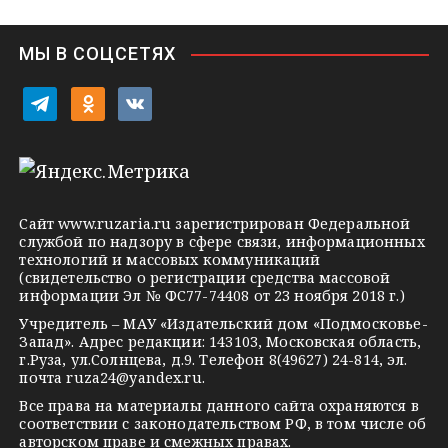
n
i
МЫ В СОЦСЕТЯХ
k
i
t
o
v
e
d
k
l
n
o
e
o
n
g
k
t
Сайт
www.ruzaria.ru
зарегистрирован Федеральной
r
l
a
службой по надзору в сфере связи, информационных
технологий и массовых коммуникаций
a
a
k
(свидетельство о регистрации средства массовой
m
s
t
информации Эл № ФС77-74408 от 23 ноября 2018 г.)
s
e
Учредитель – МАУ «Издательский дом «Подмосковье-
Запад». Адрес редакции: 143103, Московская область,
n
г.Руза, ул.Солнцева, д.9. Телефон 8(49627) 24-814, эл.
i
почта
ruza24@yandex.ru
.
k
Все права на материалы данного сайта охраняются в
соответствии с законодательством РФ, в том числе об
i
авторском праве и смежных правах.