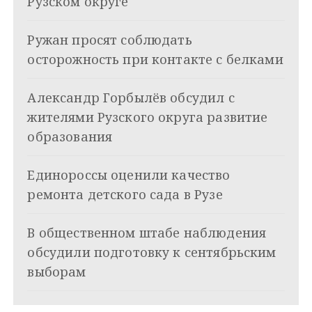
Рузском округе
ц
Ружан просят соблюдать
и
осторожность при контакте с белками
я
Александр Горбылёв обсудил с
п
жителями Рузского округа развитие
о
образования
з
Единороссы оценили качество
а
ремонта детского сада в Рузе
п
и
В общественном штабе наблюдения
обсудили подготовку к сентябрьским
с
выборам
я