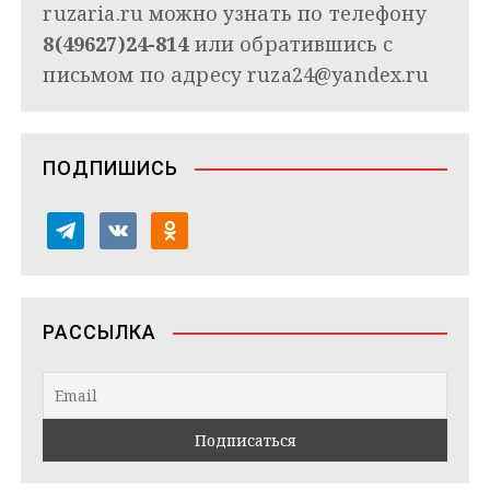
ruzaria.ru можно узнать по телефону
8(49627)24-814
или обратившись с
письмом по адресу
ruza24@yandex.ru
ПОДПИШИСЬ
t
v
o
e
k
d
l
o
n
e
n
o
РАССЫЛКА
g
t
k
r
a
l
a
k
a
m
t
s
e
s