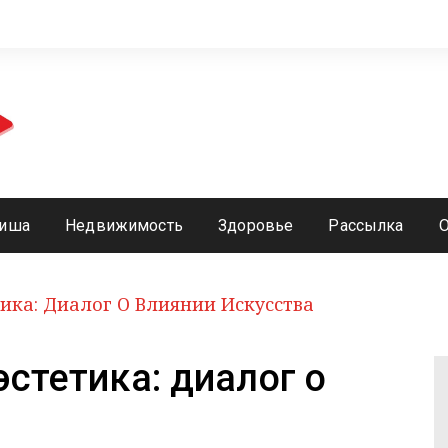
иша
Недвижимость
Здоровье
Рассылка
ика: Диалог О Влиянии Искусства
стетика: диалог о