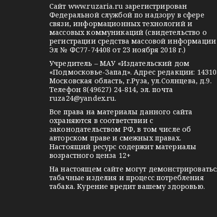
g
k
t
Сайт
www.ruzaria.ru
зарегистрирован
п
r
l
a
Федеральной службой по надзору в сфере
связи, информационных технологий и
a
a
k
о
массовых коммуникаций (свидетельство о
m
s
t
регистрации средства массовой информации
з
Эл № ФС77-74408 от 23 ноября 2018 г.)
s
e
Учредитель – МАУ «Издательский дом
а
n
«Подмосковье-Запад». Адрес редакции: 14310
i
Московская область, г.Руза, ул.Солнцева, д.9.
п
Телефон 8(49627) 24-814, эл. почта
k
ruza24@yandex.ru
.
и
i
Все права на материалы данного сайта
охраняются в соответствии с
с
законодательством РФ, в том числе об
авторском праве и смежных правах.
я
Настоящий ресурс содержит материалы
возрастного ценза 12+
м
На настоящем сайте могут демонстрироватьс
табачные изделия и процесс потребления
табака. Курение вредит вашему здоровью.