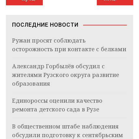
a
a
p
I
r
и
а
m
s
p
n
т
s
ь
в
n
ПОСЛЕДНИЕ НОВОСТИ
i
и
k
Ружан просят соблюдать
i
г
осторожность при контакте с белками
а
Александр Горбылёв обсудил с
ц
жителями Рузского округа развитие
и
образования
я
Единороссы оценили качество
п
ремонта детского сада в Рузе
о
з
В общественном штабе наблюдения
обсудили подготовку к сентябрьским