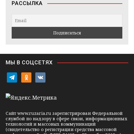
РАССЫЛКА
g
t
k
r
a
l
a
k
a
m
t
s
e
s
n
i
МЫ В СОЦСЕТЯХ
k
i
t
o
v
e
d
k
l
n
o
e
o
n
g
k
t
Сайт
www.ruzaria.ru
зарегистрирован Федеральной
r
l
a
службой по надзору в сфере связи, информационных
технологий и массовых коммуникаций
a
a
k
(свидетельство о регистрации средства массовой