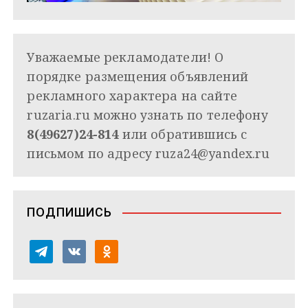
Уважаемые рекламодатели! О
порядке размещения объявлений
рекламного характера на сайте
ruzaria.ru можно узнать по телефону
8(49627)24-814
или обратившись с
письмом по адресу
ruza24@yandex.ru
ПОДПИШИСЬ
t
v
o
e
k
d
l
o
n
e
n
o