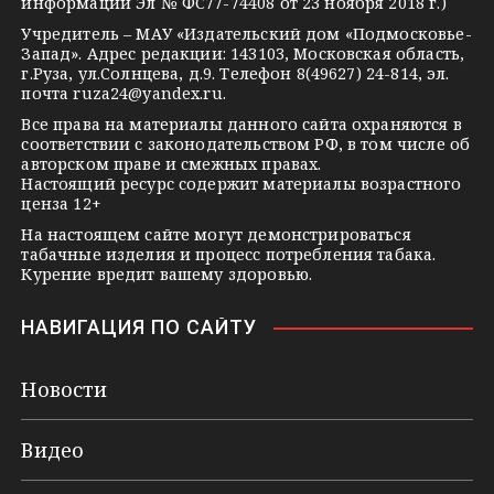
m
s
t
информации Эл № ФС77-74408 от 23 ноября 2018 г.)
s
e
Учредитель – МАУ «Издательский дом «Подмосковье-
Запад». Адрес редакции: 143103, Московская область,
n
г.Руза, ул.Солнцева, д.9. Телефон 8(49627) 24-814, эл.
i
почта
ruza24@yandex.ru
.
k
Все права на материалы данного сайта охраняются в
соответствии с законодательством РФ, в том числе об
i
авторском праве и смежных правах.
Настоящий ресурс содержит материалы возрастного
ценза 12+
На настоящем сайте могут демонстрироваться
табачные изделия и процесс потребления табака.
Курение вредит вашему здоровью.
НАВИГАЦИЯ ПО САЙТУ
Новости
Видео