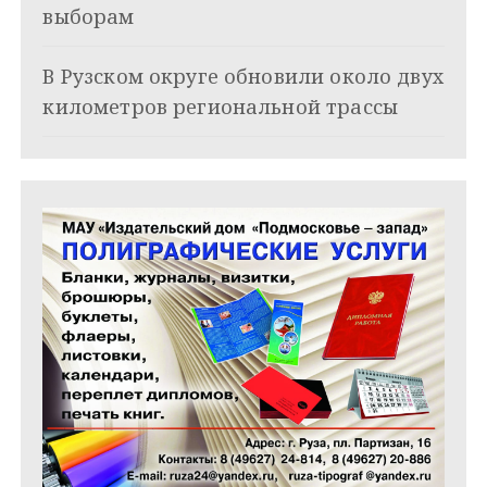
а
выборам
п
и
В Рузском округе обновили около двух
километров региональной трассы
с
я
м