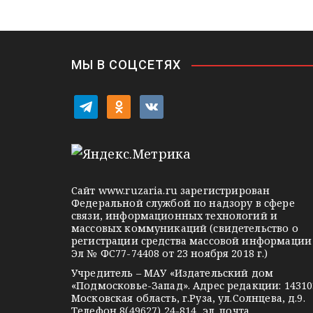
в
n
i
и
k
i
г
МЫ В СОЦСЕТЯХ
а
t
o
v
ц
e
d
k
l
n
o
и
e
o
n
я
g
k
t
Сайт
www.ruzaria.ru
зарегистрирован
п
r
l
a
Федеральной службой по надзору в сфере
связи, информационных технологий и
a
a
k
о
массовых коммуникаций (свидетельство о
m
s
t
регистрации средства массовой информации
з
Эл № ФС77-74408 от 23 ноября 2018 г.)
s
e
Учредитель – МАУ «Издательский дом
а
n
«Подмосковье-Запад». Адрес редакции: 14310
i
Московская область, г.Руза, ул.Солнцева, д.9.
п
Телефон 8(49627) 24-814, эл. почта