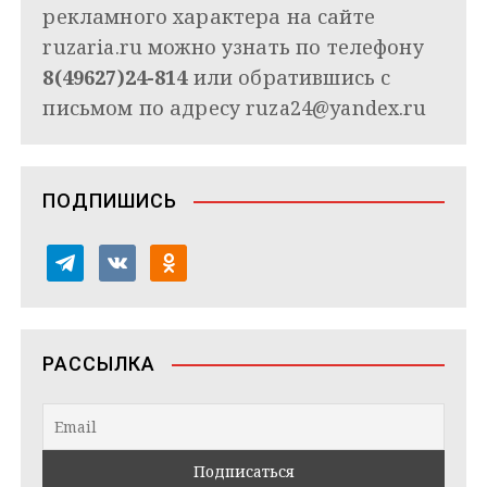
рекламного характера на сайте
ruzaria.ru можно узнать по телефону
8(49627)24-814
или обратившись с
письмом по адресу
ruza24@yandex.ru
ПОДПИШИСЬ
t
v
o
e
k
d
l
o
n
e
n
o
РАССЫЛКА
g
t
k
r
a
l
a
k
a
m
t
s