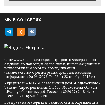
e
s
n
i
МЫ В СОЦСЕТЯХ
k
i
t
o
v
e
d
k
l
n
o
e
o
n
g
k
t
Сайт
www.ruzaria.ru
зарегистрирован Федеральной
r
l
a
службой по надзору в сфере связи, информационных
технологий и массовых коммуникаций
a
a
k
(свидетельство о регистрации средства массовой
m
s
t
информации Эл № ФС77-74408 от 23 ноября 2018 г.)
s
e
Учредитель – МАУ «Издательский дом «Подмосковье-
Запад». Адрес редакции: 143103, Московская область,
n
г.Руза, ул.Солнцева, д.9. Телефон 8(49627) 24-814, эл.
i
почта
ruza24@yandex.ru
.
k
Все права на материалы данного сайта охраняются в