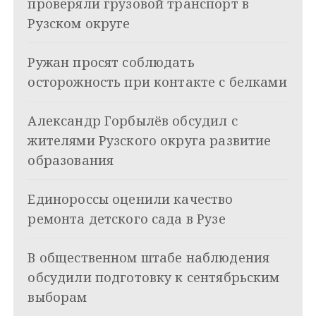
проверяли грузовой транспорт в
а
Рузском округе
ц
Ружан просят соблюдать
и
осторожность при контакте с белками
я
Александр Горбылёв обсудил с
п
жителями Рузского округа развитие
о
образования
з
Единороссы оценили качество
а
ремонта детского сада в Рузе
п
и
В общественном штабе наблюдения
обсудили подготовку к сентябрьским
с
выборам
я