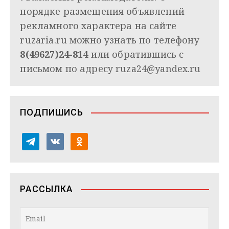
порядке размещения объявлений
рекламного характера на сайте
ruzaria.ru можно узнать по телефону
8(49627)24-814
или обратившись с
письмом по адресу
ruza24@yandex.ru
ПОДПИШИСЬ
t
v
o
e
k
d
l
o
n
e
n
o
РАССЫЛКА
g
t
k
r
a
l
a
k
a