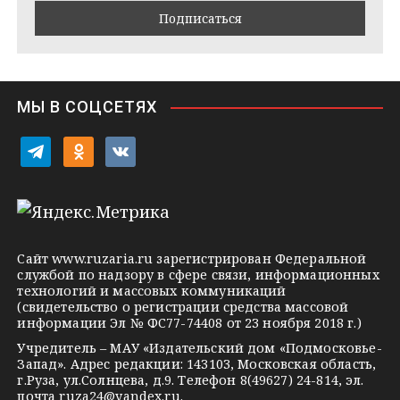
m
t
s
e
s
n
i
МЫ В СОЦСЕТЯХ
k
i
t
o
v
e
d
k
l
n
o
e
o
n
g
k
t
Сайт
www.ruzaria.ru
зарегистрирован Федеральной
r
l
a
службой по надзору в сфере связи, информационных
технологий и массовых коммуникаций
a
a
k
(свидетельство о регистрации средства массовой
m
s
t
информации Эл № ФС77-74408 от 23 ноября 2018 г.)
s
e
Учредитель – МАУ «Издательский дом «Подмосковье-
Запад». Адрес редакции: 143103, Московская область,
n
г.Руза, ул.Солнцева, д.9. Телефон 8(49627) 24-814, эл.
i
почта
ruza24@yandex.ru
.