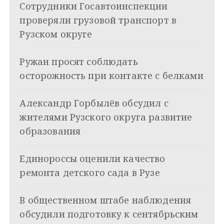
Сотрудники Госавтоинспекции
i
г
проверяли грузовой транспорт в
а
Рузском округе
ц
Ружан просят соблюдать
и
осторожность при контакте с белками
я
Александр Горбылёв обсудил с
п
жителями Рузского округа развитие
о
образования
з
Единороссы оценили качество
а
ремонта детского сада в Рузе
п
и
В общественном штабе наблюдения
обсудили подготовку к сентябрьским
с