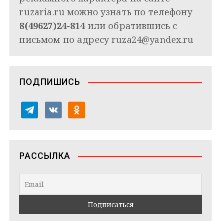
ruzaria.ru можно узнать по телефону
8(49627)24-814
или обратившись с
письмом по адресу
ruza24@yandex.ru
ПОДПИШИСЬ
t
v
o
e
k
d
l
o
n
e
n
o
РАССЫЛКА
g
t
k
r
a
l
a
k
a
m
t
s
e
s