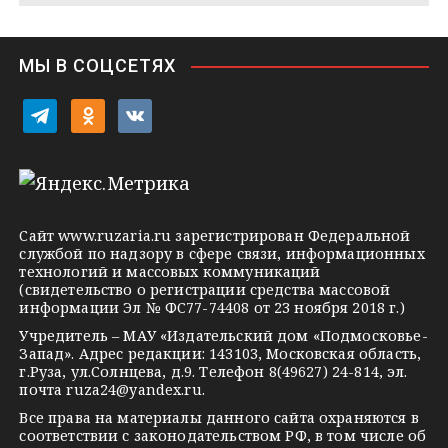
n
i
МЫ В СОЦСЕТЯХ
k
i
t
o
v
e
d
k
l
n
o
e
o
n
g
k
t
Сайт
www.ruzaria.ru
зарегистрирован Федеральной
r
l
a
службой по надзору в сфере связи, информационных
технологий и массовых коммуникаций
a
a
k
(свидетельство о регистрации средства массовой
m
s
t
информации Эл № ФС77-74408 от 23 ноября 2018 г.)
s
e
Учредитель – МАУ «Издательский дом «Подмосковье-
Запад». Адрес редакции: 143103, Московская область,
n
г.Руза, ул.Солнцева, д.9. Телефон 8(49627) 24-814, эл.
i
почта
ruza24@yandex.ru
.
k
Все права на материалы данного сайта охраняются в
соответствии с законодательством РФ, в том числе об
i