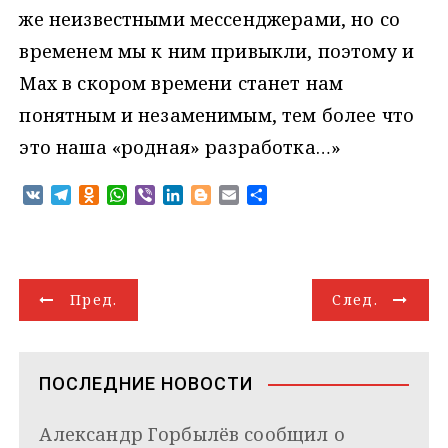
же неизвестными мессенджерами, но со
временем мы к ним привыкли, поэтому и
Мax в скором времени станет нам
понятным и незаменимым, тем более что
это наша «родная» разработка…»
V
T
O
W
V
L
B
E
О
K
e
d
h
i
i
l
m
т
l
n
a
b
n
o
a
п
e
o
t
e
k
g
i
р
g
k
s
r
e
g
l
а
Н
r
l
A
d
e
в
Пред.
След.
a
a
p
I
r
и
а
m
s
p
n
т
s
ь
в
n
ПОСЛЕДНИЕ НОВОСТИ
i
и
k
Александр Горбылёв сообщил о
i