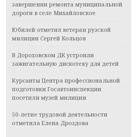
г
завершении ремонта муниципальной
а
дороги в селе Михайловское
ц
Юбилей отметил ветеран рузской
и
милиции Сергей Кольцов
я
В Дороховском ДК устроили
п
зажигательную дискотеку для детей
о
з
Курсанты Центра профессиональной
подготовки Госавтоинспекции
а
посетили музей милиции
п
и
50-летие трудовой деятельности
отметила Елена Дроздова
с