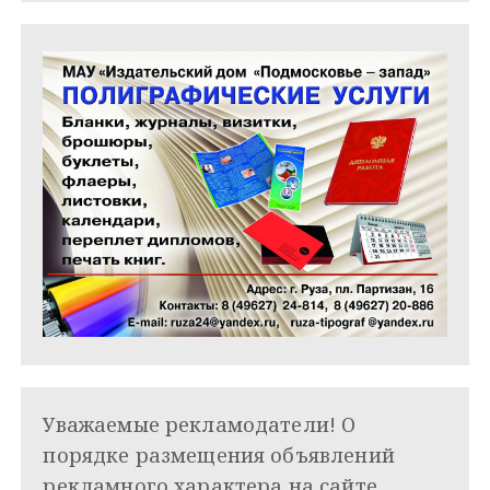
я
м
Уважаемые рекламодатели! О
порядке размещения объявлений
рекламного характера на сайте