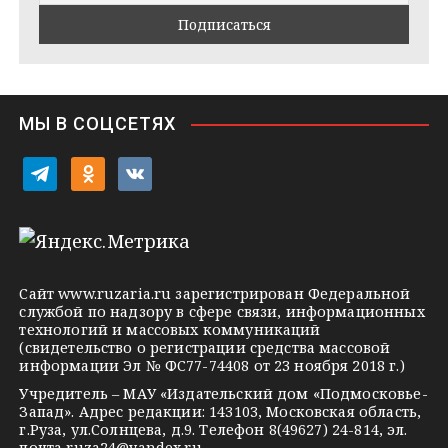
m
t
s
e
s
n
i
МЫ В СОЦСЕТЯХ
k
i
t
o
v
e
d
k
l
n
o
e
o
n
g
k
t
Сайт
www.ruzaria.ru
зарегистрирован Федеральной
r
l
a
службой по надзору в сфере связи, информационных
технологий и массовых коммуникаций
a
a
k
(свидетельство о регистрации средства массовой
m
s
t
информации Эл № ФС77-74408 от 23 ноября 2018 г.)
s
e
Учредитель – МАУ «Издательский дом «Подмосковье-
Запад». Адрес редакции: 143103, Московская область,
n
г.Руза, ул.Солнцева, д.9. Телефон 8(49627) 24-814, эл.
почта
ruza24@yandex.ru
.