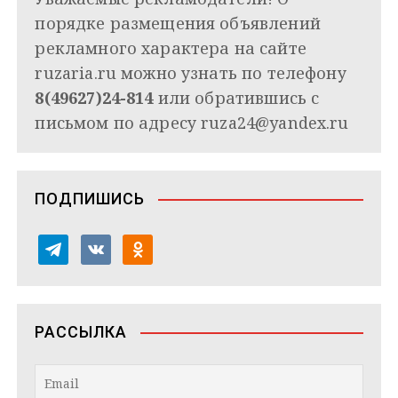
порядке размещения объявлений
рекламного характера на сайте
ruzaria.ru можно узнать по телефону
8(49627)24-814
или обратившись с
письмом по адресу
ruza24@yandex.ru
ПОДПИШИСЬ
t
v
o
e
k
d
l
o
n
e
n
o
РАССЫЛКА
g
t
k
r
a
l
a
k
a