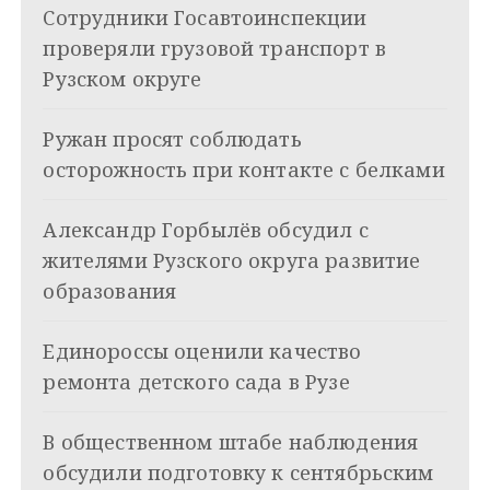
Сотрудники Госавтоинспекции
i
г
проверяли грузовой транспорт в
а
Рузском округе
ц
Ружан просят соблюдать
и
осторожность при контакте с белками
я
Александр Горбылёв обсудил с
п
жителями Рузского округа развитие
о
образования
з
Единороссы оценили качество
а
ремонта детского сада в Рузе
п
и
В общественном штабе наблюдения
обсудили подготовку к сентябрьским