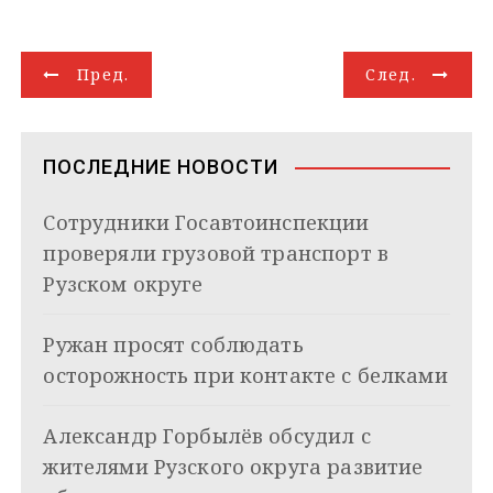
l
n
a
b
n
o
a
п
e
o
t
e
k
g
i
р
g
k
s
r
e
g
l
а
Н
r
l
A
d
e
в
Пред.
След.
a
a
p
I
r
и
а
m
s
p
n
т
s
ь
в
n
ПОСЛЕДНИЕ НОВОСТИ
i
и
k
Сотрудники Госавтоинспекции
i
г
проверяли грузовой транспорт в
а
Рузском округе
ц
Ружан просят соблюдать
и
осторожность при контакте с белками
я
Александр Горбылёв обсудил с
п
жителями Рузского округа развитие
о