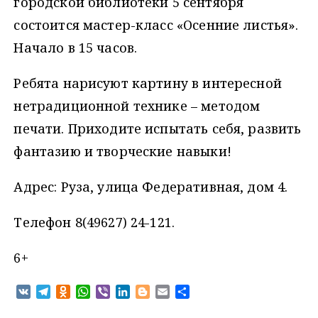
городской библиотеки 5 сентября
состоится мастер-класс «Осенние листья».
Начало в 15 часов.
Ребята нарисуют картину в интересной
нетрадиционной технике – методом
печати. Приходите испытать себя, развить
фантазию и творческие навыки!
Адрес: Руза, улица Федеративная, дом 4.
Телефон 8(49627) 24-121.
6+
V
T
O
W
V
L
B
E
О
K
e
d
h
i
i
l
m
т