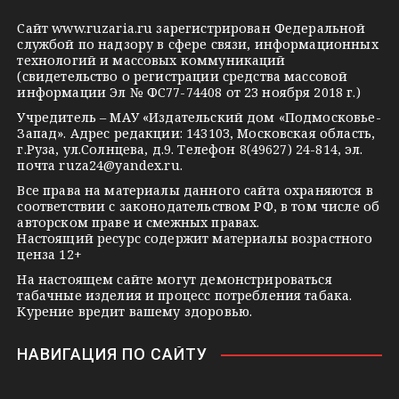
g
k
t
Сайт
www.ruzaria.ru
зарегистрирован Федеральной
r
l
a
службой по надзору в сфере связи, информационных
технологий и массовых коммуникаций
a
a
k
(свидетельство о регистрации средства массовой
m
s
t
информации Эл № ФС77-74408 от 23 ноября 2018 г.)
s
e
Учредитель – МАУ «Издательский дом «Подмосковье-
Запад». Адрес редакции: 143103, Московская область,
n
г.Руза, ул.Солнцева, д.9. Телефон 8(49627) 24-814, эл.
i
почта
ruza24@yandex.ru
.
k
Все права на материалы данного сайта охраняются в
соответствии с законодательством РФ, в том числе об
i
авторском праве и смежных правах.
Настоящий ресурс содержит материалы возрастного
ценза 12+
На настоящем сайте могут демонстрироваться
табачные изделия и процесс потребления табака.
Курение вредит вашему здоровью.
НАВИГАЦИЯ ПО САЙТУ