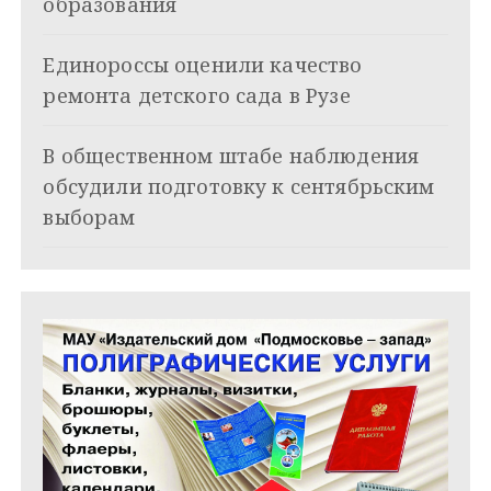
образования
з
Единороссы оценили качество
а
ремонта детского сада в Рузе
п
и
В общественном штабе наблюдения
обсудили подготовку к сентябрьским
с
выборам
я
м