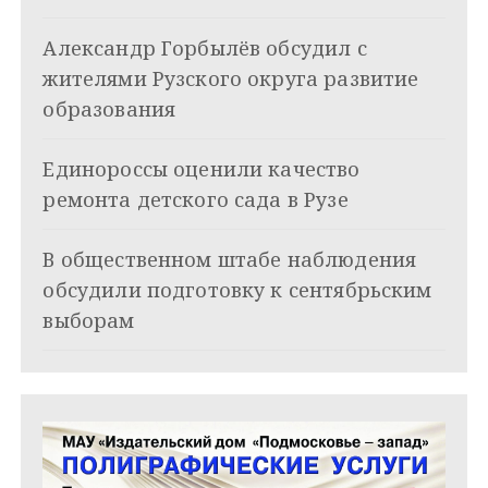
я
Александр Горбылёв обсудил с
п
жителями Рузского округа развитие
о
образования
з
Единороссы оценили качество
а
ремонта детского сада в Рузе
п
и
В общественном штабе наблюдения
обсудили подготовку к сентябрьским
с
выборам
я
м