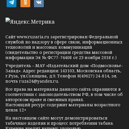
t
o
v
e
d
k
l
n
o
e
o
n
g
k
t
Сайт
www.ruzaria.ru
зарегистрирован Федеральной
r
l
a
службой по надзору в сфере связи, информационных
технологий и массовых коммуникаций
a
a
k
(свидетельство о регистрации средства массовой
m
s
t
информации Эл № ФС77-74408 от 23 ноября 2018 г.)
s
e
Учредитель – МАУ «Издательский дом «Подмосковье-
Запад». Адрес редакции: 143103, Московская область,
n
г.Руза, ул.Солнцева, д.9. Телефон 8(49627) 24-814, эл.
i
почта
ruza24@yandex.ru
.
k
Все права на материалы данного сайта охраняются в
соответствии с законодательством РФ, в том числе об
i
авторском праве и смежных правах.
Настоящий ресурс содержит материалы возрастного
ценза 12+
На настоящем сайте могут демонстрироваться
табачные изделия и процесс потребления табака.
Курение вредит вашему здоровью.