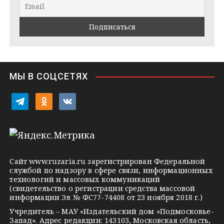
a
k
a
m
t
s
e
s
n
i
МЫ В СОЦСЕТЯХ
k
i
t
o
v
e
d
k
l
n
o
e
o
n
g
k
t
Сайт
www.ruzaria.ru
зарегистрирован Федеральной
r
l
a
службой по надзору в сфере связи, информационных
технологий и массовых коммуникаций
a
a
k
(свидетельство о регистрации средства массовой
m
s
t
информации Эл № ФС77-74408 от 23 ноября 2018 г.)
s
e
Учредитель – МАУ «Издательский дом «Подмосковье-
Запад». Адрес редакции: 143103, Московская область,