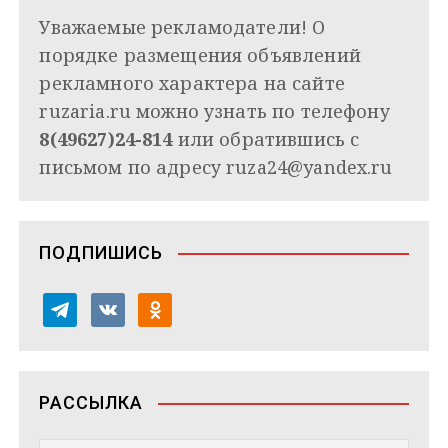
Уважаемые рекламодатели! О
порядке размещения объявлений
рекламного характера на сайте
ruzaria.ru можно узнать по телефону
8(49627)24-814
или обратившись с
письмом по адресу
ruza24@yandex.ru
ПОДПИШИСЬ
t
v
o
e
k
d
l
o
n
e
n
o
РАССЫЛКА
g
t
k
r
a
l