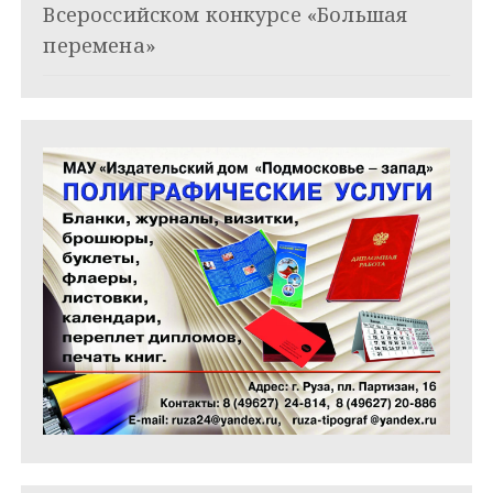
Всероссийском конкурсе «Большая
с
перемена»
я
м