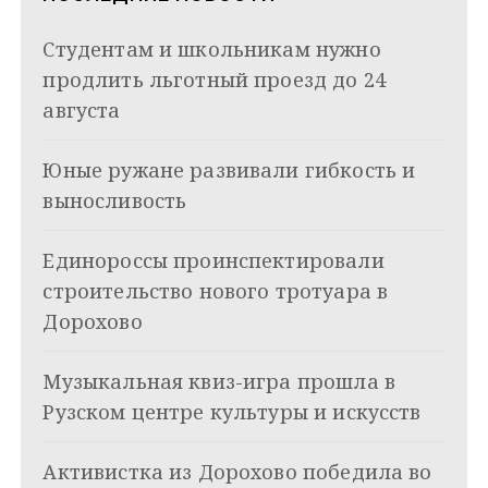
i
и
k
Студентам и школьникам нужно
i
г
продлить льготный проезд до 24
а
августа
ц
Юные ружане развивали гибкость и
и
выносливость
я
Единороссы проинспектировали
п
строительство нового тротуара в
о
Дорохово
з
Музыкальная квиз-игра прошла в
а
Рузском центре культуры и искусств
п
и
Активистка из Дорохово победила во