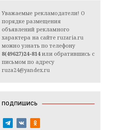
Уважаемые рекламодатели! О
порядке размещения
объявлений рекламного
характера на сайте ruzaria.ru
можно узнать по телефону
8(49627)24-814
или обратившись с
письмом по адресу
ruza24@yandex.ru
ПОДПИШИСЬ
t
v
o