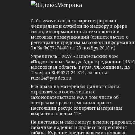
l
n
o
e
o
n
g
k
t
Сайт
www.ruzaria.ru
зарегистрирован
r
l
a
Федеральной службой по надзору в сфере
связи, информационных технологий и
a
a
k
массовых коммуникаций (свидетельство о
m
s
t
регистрации средства массовой информации
Эл № ФС77-74408 от 23 ноября 2018 г.)
s
e
Учредитель – МАУ «Издательский дом
n
«Подмосковье-Запад». Адрес редакции: 14310
i
Московская область, г.Руза, ул.Солнцева, д.9.
Телефон 8(49627) 24-814, эл. почта
k
ruza24@yandex.ru
.
i
Все права на материалы данного сайта
охраняются в соответствии с
законодательством РФ, в том числе об
авторском праве и смежных правах.
Настоящий ресурс содержит материалы
возрастного ценза 12+
На настоящем сайте могут демонстрироватьс
табачные изделия и процесс потребления
табака. Курение вредит вашему здоровью.