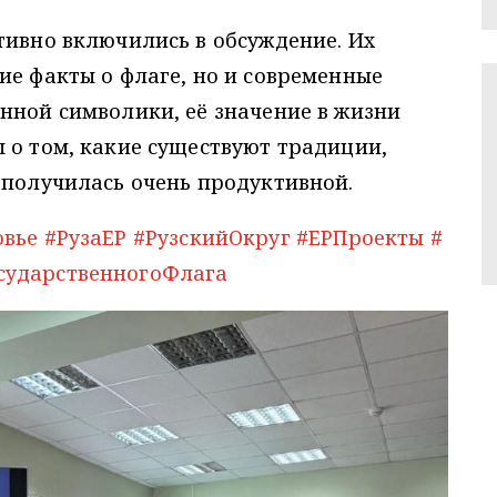
тивно включились в обсуждение. Их
ие факты о флаге, но и современные
нной символики, её значение в жизни
 о том, какие существуют традиции,
 получилась очень продуктивной.
овье
#РузаЕР
#РузскийОкруг
#ЕРПроекты
#
сударственногоФлага