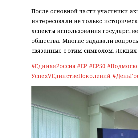
После основной части участники ак
интересовали не только историческ
аспекты использования государстве
общества. Многие задавали вопросы
связанные с этим символом. Лекция
#ЕдинаяРоссия
#ЕР
#ЕР50
#Подмоск
УспехVЕдинствеПоколений
#ДеньГо