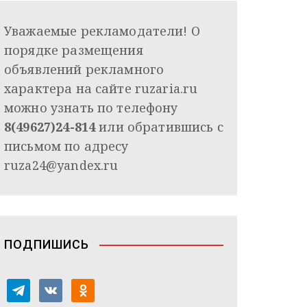
Уважаемые рекламодатели! О
порядке размещения
объявлений рекламного
характера на сайте ruzaria.ru
можно узнать по телефону
8(49627)24-814
или обратившись с
письмом по адресу
ruza24@yandex.ru
ПОДПИШИСЬ
t
v
o