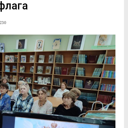
флага
230