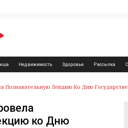
иша
Недвижимость
Здоровье
Рассылка
ла Познавательную Лекцию Ко Дню Государств
ровела
екцию ко Дню