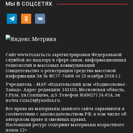
МЫ В СОЦСЕТЯХ
k
i
t
o
v
e
d
k
l
n
o
e
o
n
g
k
t
Сайт
www.ruzaria.ru
зарегистрирован Федеральной
r
l
a
службой по надзору в сфере связи, информационных
технологий и массовых коммуникаций
a
a
k
(свидетельство о регистрации средства массовой
m
s
t
информации Эл № ФС77-74408 от 23 ноября 2018 г.)
s
e
Учредитель – МАУ «Издательский дом «Подмосковье-
Запад». Адрес редакции: 143103, Московская область,
n
г.Руза, ул.Солнцева, д.9. Телефон 8(49627) 24-814, эл.
i
почта
ruza24@yandex.ru
.
k
Все права на материалы данного сайта охраняются в
соответствии с законодательством РФ, в том числе об
i
авторском праве и смежных правах.
Настоящий ресурс содержит материалы возрастного
ценза 12+