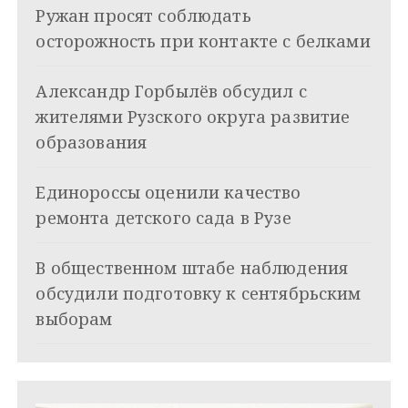
Ружан просят соблюдать
и
осторожность при контакте с белками
я
Александр Горбылёв обсудил с
п
жителями Рузского округа развитие
о
образования
з
Единороссы оценили качество
а
ремонта детского сада в Рузе
п
и
В общественном штабе наблюдения
обсудили подготовку к сентябрьским
с
выборам
я
м