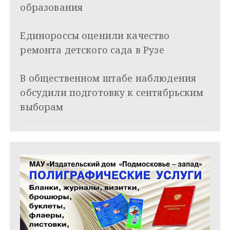
о
образования
з
Единороссы оценили качество
а
ремонта детского сада в Рузе
п
и
В общественном штабе наблюдения
обсудили подготовку к сентябрьским
с
выборам
я
м