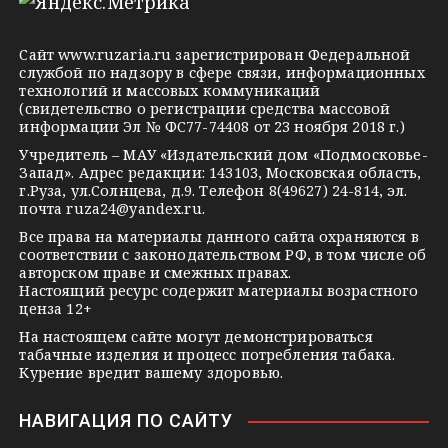
e
o
n
g
k
t
Сайт
www.ruzaria.ru
зарегистрирован Федеральной
r
l
a
службой по надзору в сфере связи, информационных
технологий и массовых коммуникаций
a
a
k
(свидетельство о регистрации средства массовой
m
s
t
информации Эл № ФС77-74408 от 23 ноября 2018 г.)
s
e
Учредитель – МАУ «Издательский дом «Подмосковье-
Запад». Адрес редакции: 143103, Московская область,
n
г.Руза, ул.Солнцева, д.9. Телефон 8(49627) 24-814, эл.
i
почта
ruza24@yandex.ru
.
k
Все права на материалы данного сайта охраняются в
соответствии с законодательством РФ, в том числе об
i
авторском праве и смежных правах.
Настоящий ресурс содержит материалы возрастного
ценза 12+
На настоящем сайте могут демонстрироваться
табачные изделия и процесс потребления табака.
Курение вредит вашему здоровью.
НАВИГАЦИЯ ПО САЙТУ