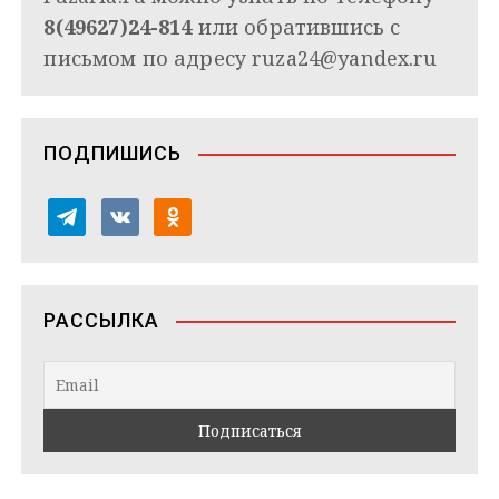
8(49627)24-814
или обратившись с
письмом по адресу
ruza24@yandex.ru
ПОДПИШИСЬ
t
v
o
e
k
d
l
o
n
e
n
o
РАССЫЛКА
g
t
k
r
a
l
a
k
a
m
t
s
e
s
n