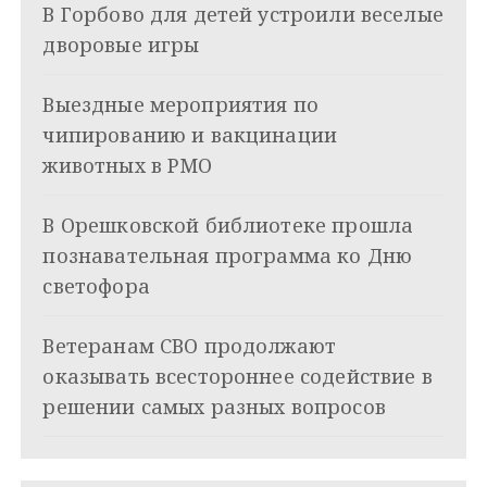
В Горбово для детей устроили веселые
и
дворовые игры
я
Выездные мероприятия по
п
чипированию и вакцинации
о
животных в РМО
з
В Орешковской библиотеке прошла
а
познавательная программа ко Дню
п
светофора
и
Ветеранам СВО продолжают
с
оказывать всестороннее содействие в
я
решении самых разных вопросов
м