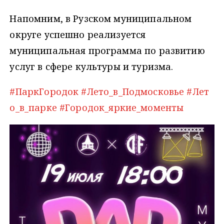
Напомним, в Рузском муниципальном
округе успешно реализуется
муниципальная программа по развитию
услуг в сфере культуры и туризма.
#ПаркГородок
#Лето_в_Подмосковье
#Лет
о_в_парке
#Городок_яркие_моменты