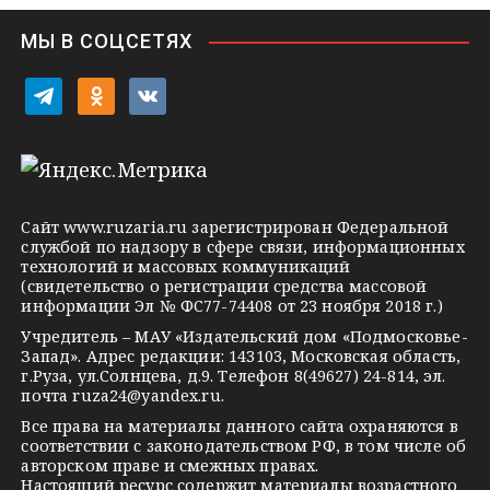
i
МЫ В СОЦСЕТЯХ
k
i
t
o
v
e
d
k
l
n
o
e
o
n
g
k
t
Сайт
www.ruzaria.ru
зарегистрирован Федеральной
r
l
a
службой по надзору в сфере связи, информационных
технологий и массовых коммуникаций
a
a
k
(свидетельство о регистрации средства массовой
m
s
t
информации Эл № ФС77-74408 от 23 ноября 2018 г.)
s
e
Учредитель – МАУ «Издательский дом «Подмосковье-
Запад». Адрес редакции: 143103, Московская область,
n
г.Руза, ул.Солнцева, д.9. Телефон 8(49627) 24-814, эл.
i
почта
ruza24@yandex.ru
.
k
Все права на материалы данного сайта охраняются в
соответствии с законодательством РФ, в том числе об
i
авторском праве и смежных правах.
Настоящий ресурс содержит материалы возрастного