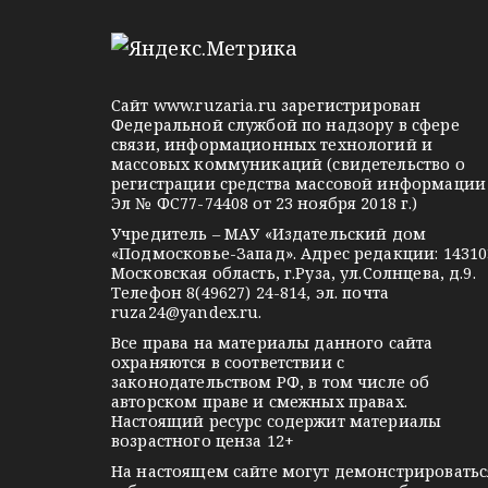
e
d
k
l
n
o
e
o
n
g
k
t
Сайт
www.ruzaria.ru
зарегистрирован
r
l
a
Федеральной службой по надзору в сфере
связи, информационных технологий и
a
a
k
массовых коммуникаций (свидетельство о
m
s
t
регистрации средства массовой информации
Эл № ФС77-74408 от 23 ноября 2018 г.)
s
e
Учредитель – МАУ «Издательский дом
n
«Подмосковье-Запад». Адрес редакции: 14310
i
Московская область, г.Руза, ул.Солнцева, д.9.
Телефон 8(49627) 24-814, эл. почта
k
ruza24@yandex.ru
.
i
Все права на материалы данного сайта
охраняются в соответствии с
законодательством РФ, в том числе об
авторском праве и смежных правах.
Настоящий ресурс содержит материалы
возрастного ценза 12+
На настоящем сайте могут демонстрироватьс