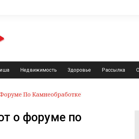
иша
Недвижимость
Здоровье
Рассылка
Форуме По Камнеобработке
т о форуме по