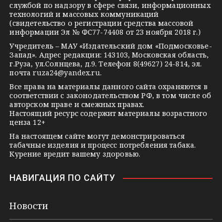
r
l
a
службой по надзору в сфере связи, информационных
технологий и массовых коммуникаций
a
a
k
(свидетельство о регистрации средства массовой
m
s
t
информации Эл № ФС77-74408 от 23 ноября 2018 г.)
s
e
Учредитель – МАУ «Издательский дом «Подмосковье-
Запад». Адрес редакции: 143103, Московская область,
n
г.Руза, ул.Солнцева, д.9. Телефон 8(49627) 24-814, эл.
i
почта
ruza24@yandex.ru
.
k
Все права на материалы данного сайта охраняются в
соответствии с законодательством РФ, в том числе об
i
авторском праве и смежных правах.
Настоящий ресурс содержит материалы возрастного
ценза 12+
На настоящем сайте могут демонстрироваться
табачные изделия и процесс потребления табака.
Курение вредит вашему здоровью.
НАВИГАЦИЯ ПО САЙТУ
Новости