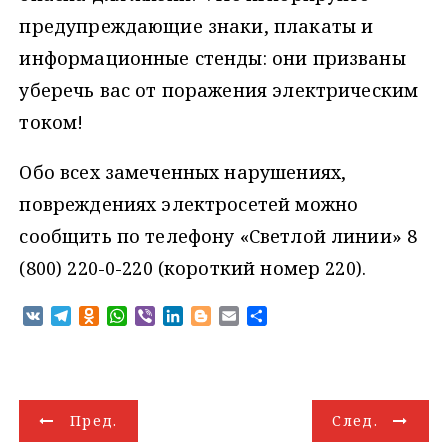
предупреждающие знаки, плакаты и
информационные стенды: они призваны
уберечь вас от поражения электрическим
током!
Обо всех замеченных нарушениях,
повреждениях электросетей можно
сообщить по телефону «Светлой линии» 8
(800) 220-0-220 (короткий номер 220).
V
T
O
W
V
L
B
E
О
K
e
d
h
i
i
l
m
т
l
n
a
b
n
o
a
п
e
o
t
e
k
g
i
р
g
k
s
r
e
g
l
а
Н
r
l
A
d
e
в
Пред.
След.
a
a
p
I
r
и