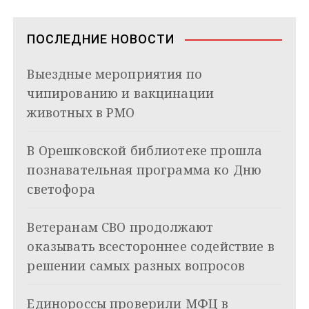
а
m
s
p
n
т
s
ь
в
n
ПОСЛЕДНИЕ НОВОСТИ
i
и
k
Выездные мероприятия по
i
г
чипированию и вакцинации
а
животных в РМО
ц
В Орешковской библиотеке прошла
и
познавательная программа ко Дню
я
светофора
п
Ветеранам СВО продолжают
о
оказывать всестороннее содействие в
з
решении самых разных вопросов
а
Единороссы проверили МФЦ в