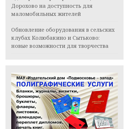
п
Дорохово на доступность для
и
маломобильных жителей
с
Обновление оборудования в сельских
я
клубах Колюбакино и Сытьково:
новые возможности для творчества
м