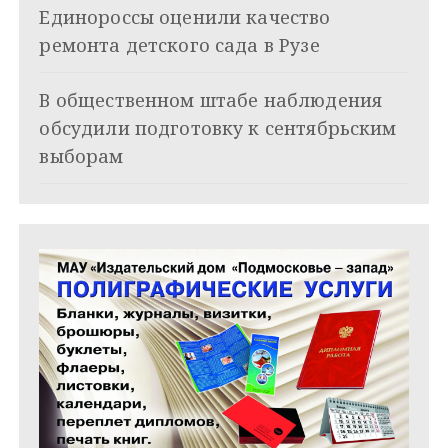
Единороссы оценили качество
а
ремонта детского сада в Рузе
п
и
В общественном штабе наблюдения
обсудили подготовку к сентябрьским
с
выборам
я
м