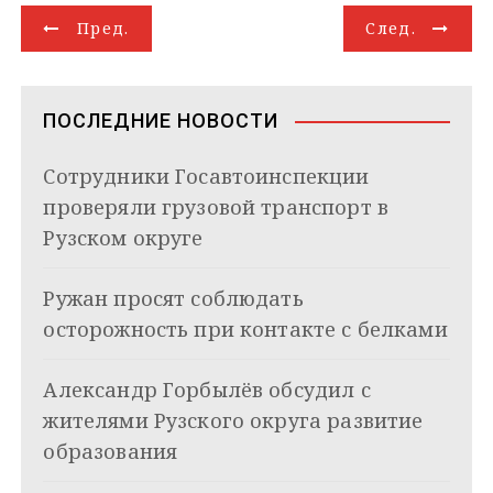
g
k
s
r
e
g
l
а
Н
r
l
A
d
e
в
Пред.
След.
a
a
p
I
r
и
а
m
s
p
n
т
s
ь
в
n
ПОСЛЕДНИЕ НОВОСТИ
i
и
k
Сотрудники Госавтоинспекции
i
г
проверяли грузовой транспорт в
а
Рузском округе
ц
Ружан просят соблюдать
и
осторожность при контакте с белками
я
Александр Горбылёв обсудил с
п
жителями Рузского округа развитие
о
образования
з