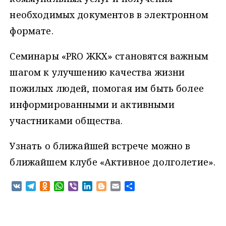
необходимых документов в электронном
формате.
Семинары «PRO ЖКХ» становятся важным
шагом к улучшению качества жизни
пожилых людей, помогая им быть более
информированными и активными
участниками общества.
Узнать о ближайшей встрече можно в
ближайшем клубе «Активное долголетие».
V
T
O
W
V
L
B
E
О
K
e
d
h
i
i
l
m
т
l
n
a
b
n
o
a
п
e
o
t
e
k
g
i
р