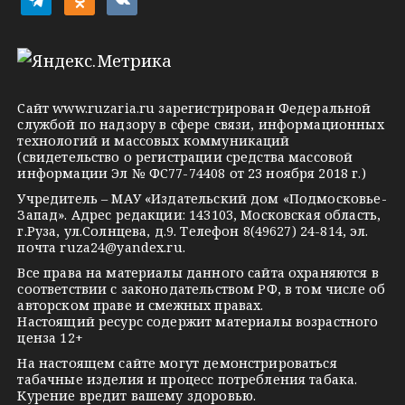
e
d
k
l
n
o
e
o
n
g
k
t
Сайт
www.ruzaria.ru
зарегистрирован Федеральной
r
l
a
службой по надзору в сфере связи, информационных
технологий и массовых коммуникаций
a
a
k
(свидетельство о регистрации средства массовой
m
s
t
информации Эл № ФС77-74408 от 23 ноября 2018 г.)
s
e
Учредитель – МАУ «Издательский дом «Подмосковье-
Запад». Адрес редакции: 143103, Московская область,
n
г.Руза, ул.Солнцева, д.9. Телефон 8(49627) 24-814, эл.
i
почта
ruza24@yandex.ru
.
k
Все права на материалы данного сайта охраняются в
соответствии с законодательством РФ, в том числе об
i
авторском праве и смежных правах.
Настоящий ресурс содержит материалы возрастного
ценза 12+
На настоящем сайте могут демонстрироваться
табачные изделия и процесс потребления табака.
Курение вредит вашему здоровью.