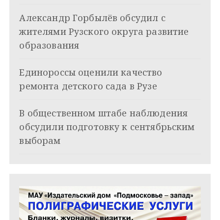
я
Александр Горбылёв обсудил с
п
жителями Рузского округа развитие
о
образования
з
Единороссы оценили качество
а
ремонта детского сада в Рузе
п
и
В общественном штабе наблюдения
обсудили подготовку к сентябрьским
с
выборам
я
м