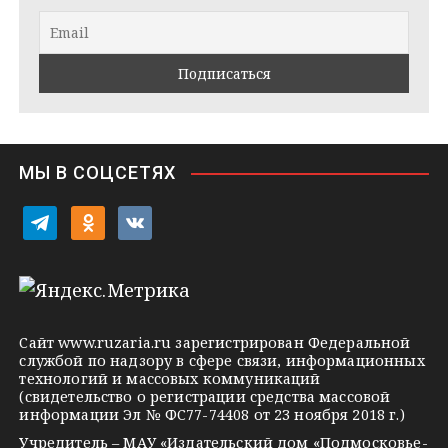
r
a
l
a
k
a
m
t
s
e
s
n
i
МЫ В СОЦСЕТЯХ
k
i
t
o
v
e
d
k
l
n
o
e
o
n
g
k
t
Сайт
www.ruzaria.ru
зарегистрирован Федеральной
r
l
a
службой по надзору в сфере связи, информационных
технологий и массовых коммуникаций
a
a
k
(свидетельство о регистрации средства массовой
m
s
t
информации Эл № ФС77-74408 от 23 ноября 2018 г.)
s
e
Учредитель – МАУ «Издательский дом «Подмосковье-