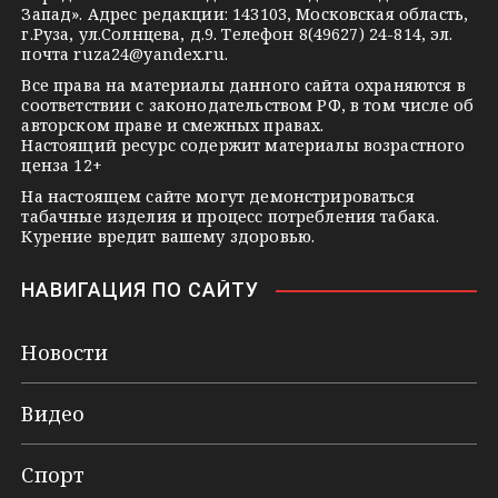
Запад». Адрес редакции: 143103, Московская область,
n
г.Руза, ул.Солнцева, д.9. Телефон 8(49627) 24-814, эл.
i
почта
ruza24@yandex.ru
.
k
Все права на материалы данного сайта охраняются в
соответствии с законодательством РФ, в том числе об
i
авторском праве и смежных правах.
Настоящий ресурс содержит материалы возрастного
ценза 12+
На настоящем сайте могут демонстрироваться
табачные изделия и процесс потребления табака.
Курение вредит вашему здоровью.
НАВИГАЦИЯ ПО САЙТУ
Новости
Видео
Спорт