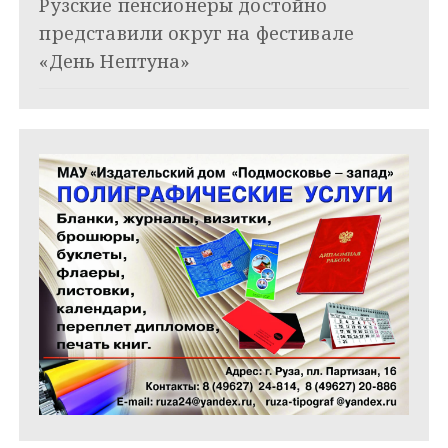
Рузские пенсионеры достойно
с
представили округ на фестивале
я
«День Нептуна»
м