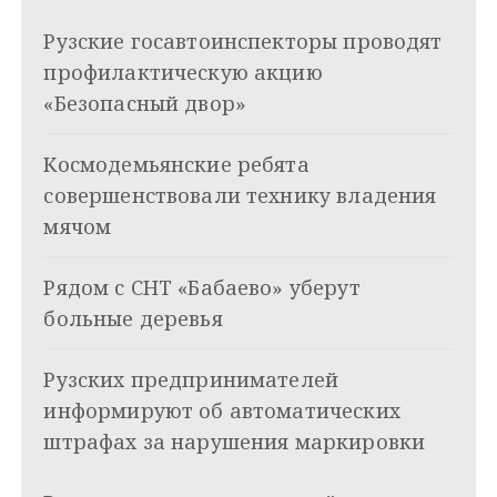
и
k
Рузские госавтоинспекторы проводят
i
г
профилактическую акцию
а
«Безопасный двор»
ц
Космодемьянские ребята
и
совершенствовали технику владения
я
мячом
п
Рядом с СНТ «Бабаево» уберут
о
больные деревья
з
Рузских предпринимателей
а
информируют об автоматических
п
штрафах за нарушения маркировки
и