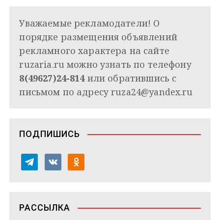
Уважаемые рекламодатели! О
порядке размещения объявлений
рекламного характера на сайте
ruzaria.ru можно узнать по телефону
8(49627)24-814
или обратившись с
письмом по адресу
ruza24@yandex.ru
ПОДПИШИСЬ
t
v
o
e
k
d
l
o
n
e
n
o
РАССЫЛКА
g
t
k