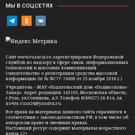
i
МЫ В СОЦСЕТЯХ
k
i
t
o
v
e
d
k
l
n
o
e
o
n
g
k
t
Сайт
www.ruzaria.ru
зарегистрирован Федеральной
r
l
a
службой по надзору в сфере связи, информационных
технологий и массовых коммуникаций
a
a
k
(свидетельство о регистрации средства массовой
m
s
t
информации Эл № ФС77-74408 от 23 ноября 2018 г.)
s
e
Учредитель – МАУ «Издательский дом «Подмосковье-
Запад». Адрес редакции: 143103, Московская область,
n
г.Руза, ул.Солнцева, д.9. Телефон 8(49627) 24-814, эл.
i
почта
ruza24@yandex.ru
.
k
Все права на материалы данного сайта охраняются в
соответствии с законодательством РФ, в том числе об
i
авторском праве и смежных правах.
Настоящий ресурс содержит материалы возрастного
ценза 12+