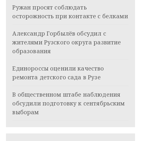
ц
Ружан просят соблюдать
и
осторожность при контакте с белками
я
Александр Горбылёв обсудил с
п
жителями Рузского округа развитие
о
образования
з
Единороссы оценили качество
а
ремонта детского сада в Рузе
п
и
В общественном штабе наблюдения
обсудили подготовку к сентябрьским
с
выборам
я
м