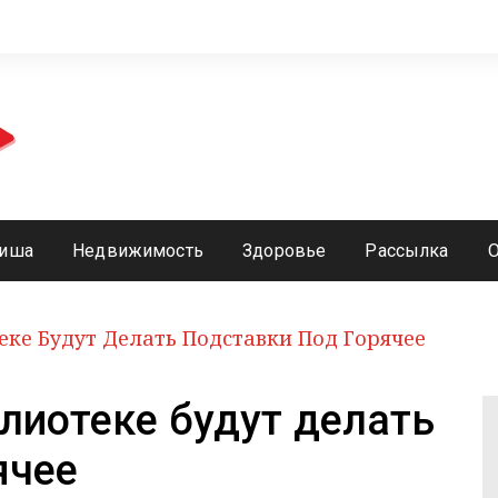
иша
Недвижимость
Здоровье
Рассылка
еке Будут Делать Подставки Под Горячее
лиотеке будут делать
ячее