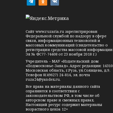
t
o
v
и
e
d
k
l
n
o
я
e
o
n
п
g
k
t
Сайт
www.ruzaria.ru
зарегистрирован
о
r
l
a
Федеральной службой по надзору в сфере
связи, информационных технологий и
a
a
k
з
массовых коммуникаций (свидетельство о
m
s
t
регистрации средства массовой информации
а
Эл № ФС77-74408 от 23 ноября 2018 г.)
s
e
Учредитель – МАУ «Издательский дом
п
n
«Подмосковье-Запад». Адрес редакции: 14310
i
Московская область, г.Руза, ул.Солнцева, д.9.
и
Телефон 8(49627) 24-814, эл. почта
k
ruza24@yandex.ru
.
с
i
Все права на материалы данного сайта
я
охраняются в соответствии с
законодательством РФ, в том числе об
авторском праве и смежных правах.
м
Настоящий ресурс содержит материалы
возрастного ценза 12+