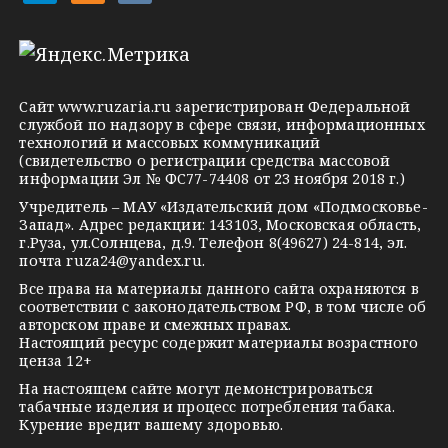
e
d
k
l
n
o
e
o
n
g
k
t
Сайт
www.ruzaria.ru
зарегистрирован Федеральной
r
l
a
службой по надзору в сфере связи, информационных
технологий и массовых коммуникаций
a
a
k
(свидетельство о регистрации средства массовой
m
s
t
информации Эл № ФС77-74408 от 23 ноября 2018 г.)
s
e
Учредитель – МАУ «Издательский дом «Подмосковье-
Запад». Адрес редакции: 143103, Московская область,
n
г.Руза, ул.Солнцева, д.9. Телефон 8(49627) 24-814, эл.
i
почта
ruza24@yandex.ru
.
k
Все права на материалы данного сайта охраняются в
соответствии с законодательством РФ, в том числе об
i
авторском праве и смежных правах.
Настоящий ресурс содержит материалы возрастного
ценза 12+
На настоящем сайте могут демонстрироваться
табачные изделия и процесс потребления табака.
Курение вредит вашему здоровью.