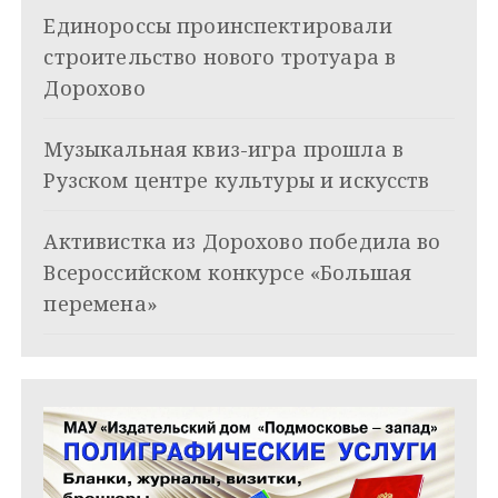
Единороссы проинспектировали
п
строительство нового тротуара в
о
Дорохово
з
Музыкальная квиз-игра прошла в
а
Рузском центре культуры и искусств
п
и
Активистка из Дорохово победила во
Всероссийском конкурсе «Большая
с
перемена»
я
м