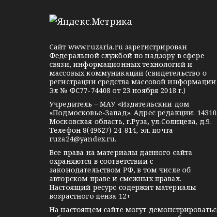
e
d
k
l
n
o
e
o
n
g
k
t
Сайт
www.ruzaria.ru
зарегистрирован
r
l
a
Федеральной службой по надзору в сфере
связи, информационных технологий и
a
a
k
массовых коммуникаций (свидетельство о
m
s
t
регистрации средства массовой информации
Эл № ФС77-74408 от 23 ноября 2018 г.)
s
e
Учредитель – МАУ «Издательский дом
n
«Подмосковье-Запад». Адрес редакции: 14310
i
Московская область, г.Руза, ул.Солнцева, д.9.
Телефон 8(49627) 24-814, эл. почта
k
ruza24@yandex.ru
.
i
Все права на материалы данного сайта
охраняются в соответствии с
законодательством РФ, в том числе об
авторском праве и смежных правах.
Настоящий ресурс содержит материалы
возрастного ценза 12+
На настоящем сайте могут демонстрироватьс