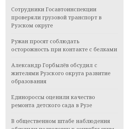
и
k
Сотрудники Госавтоинспекции
i
г
проверяли грузовой транспорт в
а
Рузском округе
ц
Ружан просят соблюдать
и
осторожность при контакте с белками
я
Александр Горбылёв обсудил с
п
жителями Рузского округа развитие
о
образования
з
Единороссы оценили качество
а
ремонта детского сада в Рузе
п
и
В общественном штабе наблюдения