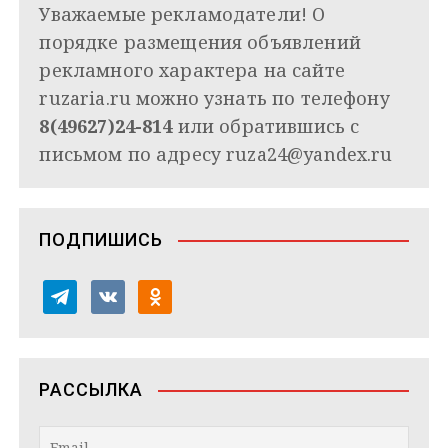
Уважаемые рекламодатели! О
порядке размещения объявлений
рекламного характера на сайте
ruzaria.ru можно узнать по телефону
8(49627)24-814
или обратившись с
письмом по адресу
ruza24@yandex.ru
ПОДПИШИСЬ
t
v
o
e
k
d
l
o
n
e
n
o
РАССЫЛКА
g
t
k
r
a
l