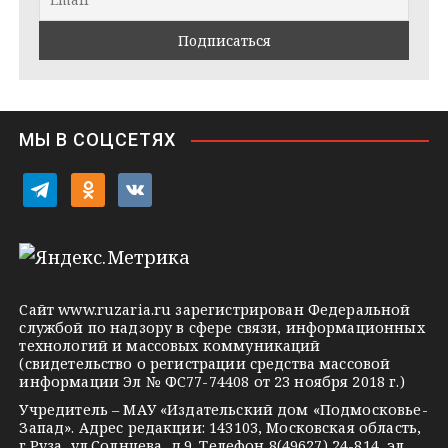
a
k
a
m
t
s
e
s
n
i
МЫ В СОЦСЕТЯХ
k
i
t
o
v
e
d
k
l
n
o
e
o
n
g
k
t
Сайт
www.ruzaria.ru
зарегистрирован Федеральной
r
l
a
службой по надзору в сфере связи, информационных
технологий и массовых коммуникаций
a
a
k
(свидетельство о регистрации средства массовой
m
s
t
информации Эл № ФС77-74408 от 23 ноября 2018 г.)
s
e
Учредитель – МАУ «Издательский дом «Подмосковье-
Запад». Адрес редакции: 143103, Московская область,
n
г.Руза, ул.Солнцева, д.9. Телефон 8(49627) 24-814, эл.