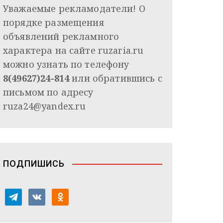
Уважаемые рекламодатели! О
порядке размещения
объявлений рекламного
характера на сайте ruzaria.ru
можно узнать по телефону
8(49627)24-814
или обратившись с
письмом по адресу
ruza24@yandex.ru
ПОДПИШИСЬ
t
v
o
e
k
d