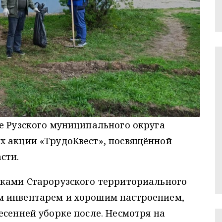
е Рузского муниципального округа
х акции «ТрудоКвест», посвящённой
сти.
иками Старорузского территориального
м инвентарем и хорошим настроением,
есенней уборке после. Несмотря на