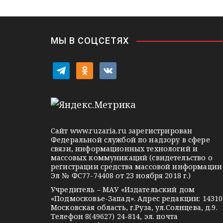
в
n
i
и
k
i
г
МЫ В СОЦСЕТЯХ
а
t
o
v
ц
e
d
k
l
n
o
и
e
o
n
я
g
k
t
Сайт
www.ruzaria.ru
зарегистрирован
п
r
l
a
Федеральной службой по надзору в сфере
связи, информационных технологий и
a
a
k
о
массовых коммуникаций (свидетельство о
m
s
t
регистрации средства массовой информации
з
Эл № ФС77-74408 от 23 ноября 2018 г.)
s
e
Учредитель – МАУ «Издательский дом
а
n
«Подмосковье-Запад». Адрес редакции: 14310
i
Московская область, г.Руза, ул.Солнцева, д.9.
п
Телефон 8(49627) 24-814, эл. почта
k