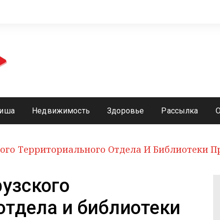
иша
Недвижимость
Здоровье
Рассылка
ого Территориального Отдела И Библиотеки П
рузского
отдела и библиотеки