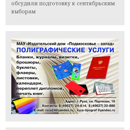
обсудили подготовку к сентябрьским
с
выборам
я
м