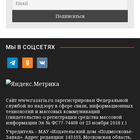
a
k
a
m
t
s
e
s
n
i
МЫ В СОЦСЕТЯХ
k
i
t
o
v
e
d
k
l
n
o
e
o
n
g
k
t
Сайт
www.ruzaria.ru
зарегистрирован Федеральной
r
l
a
службой по надзору в сфере связи, информационных
технологий и массовых коммуникаций
a
a
k
(свидетельство о регистрации средства массовой
m
s
t
информации Эл № ФС77-74408 от 23 ноября 2018 г.)
s
e
Учредитель – МАУ «Издательский дом «Подмосковье-
Запад». Адрес редакции: 143103, Московская область,