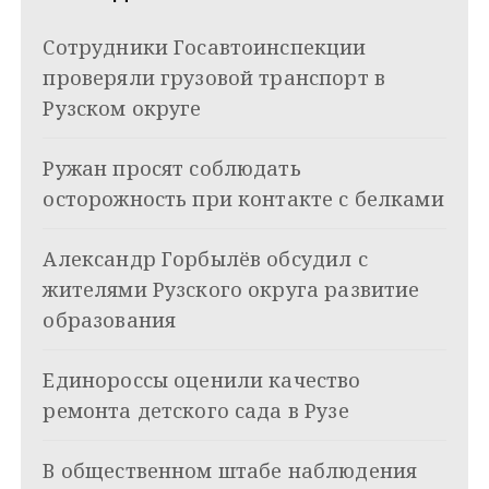
i
и
k
Сотрудники Госавтоинспекции
i
г
проверяли грузовой транспорт в
а
Рузском округе
ц
Ружан просят соблюдать
и
осторожность при контакте с белками
я
Александр Горбылёв обсудил с
п
жителями Рузского округа развитие
о
образования
з
Единороссы оценили качество
а
ремонта детского сада в Рузе
п
и
В общественном штабе наблюдения