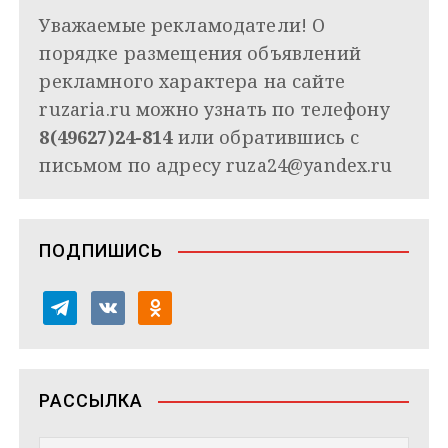
Уважаемые рекламодатели! О
порядке размещения объявлений
рекламного характера на сайте
ruzaria.ru можно узнать по телефону
8(49627)24-814
или обратившись с
письмом по адресу
ruza24@yandex.ru
ПОДПИШИСЬ
t
v
o
e
k
d
l
o
n
e
n
o
РАССЫЛКА
g
t
k
r
a
l