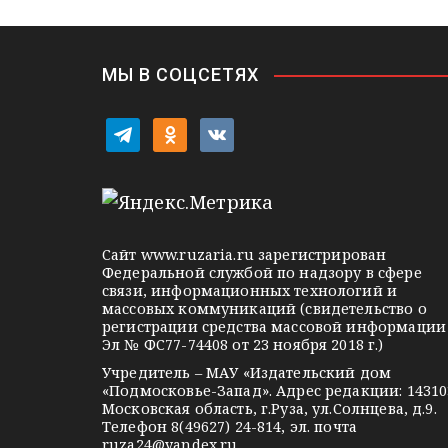
в
i
и
k
i
г
МЫ В СОЦСЕТЯХ
а
t
o
v
ц
e
d
k
l
n
o
и
e
o
n
я
g
k
t
Сайт
www.ruzaria.ru
зарегистрирован
п
r
l
a
Федеральной службой по надзору в сфере
связи, информационных технологий и
a
a
k
о
массовых коммуникаций (свидетельство о
m
s
t
регистрации средства массовой информации
з
Эл № ФС77-74408 от 23 ноября 2018 г.)
s
e
Учредитель – МАУ «Издательский дом
а
n
«Подмосковье-Запад». Адрес редакции: 14310
i
Московская область, г.Руза, ул.Солнцева, д.9.
п
Телефон 8(49627) 24-814, эл. почта
k
ruza24@yandex.ru
.