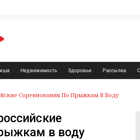
иша
Недвижимость
Здоровье
Рассылка
ийские Соревнования По Прыжкам В Воду
российские
прыжкам в воду