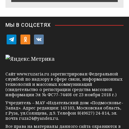
e
s
n
i
МЫ В СОЦСЕТЯХ
k
i
t
o
v
e
d
k
l
n
o
e
o
n
g
k
t
Сайт
www.ruzaria.ru
зарегистрирован Федеральной
r
l
a
службой по надзору в сфере связи, информационных
технологий и массовых коммуникаций
a
a
k
(свидетельство о регистрации средства массовой
m
s
t
информации Эл № ФС77-74408 от 23 ноября 2018 г.)
s
e
Учредитель – МАУ «Издательский дом «Подмосковье-
Запад». Адрес редакции: 143103, Московская область,
n
г.Руза, ул.Солнцева, д.9. Телефон 8(49627) 24-814, эл.
i
почта
ruza24@yandex.ru
.
k
Все права на материалы данного сайта охраняются в