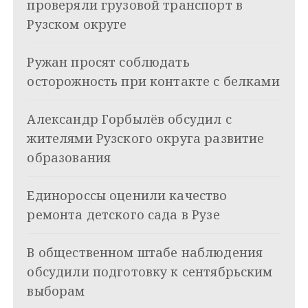
проверяли грузовой транспорт в
а
Рузском округе
ц
Ружан просят соблюдать
и
осторожность при контакте с белками
я
Александр Горбылёв обсудил с
п
жителями Рузского округа развитие
о
образования
з
Единороссы оценили качество
а
ремонта детского сада в Рузе
п
и
В общественном штабе наблюдения
обсудили подготовку к сентябрьским
с
выборам