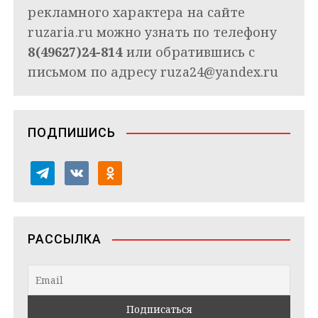
рекламного характера на сайте
ruzaria.ru можно узнать по телефону
8(49627)24-814
или обратившись с
письмом по адресу
ruza24@yandex.ru
ПОДПИШИСЬ
t
v
o
e
k
d
l
o
n
e
n
o
РАССЫЛКА
g
t
k
r
a
l
a
k
a
m
t
s