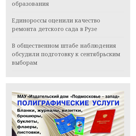
о
образования
з
Единороссы оценили качество
а
ремонта детского сада в Рузе
п
и
В общественном штабе наблюдения
обсудили подготовку к сентябрьским
с
выборам
я
м