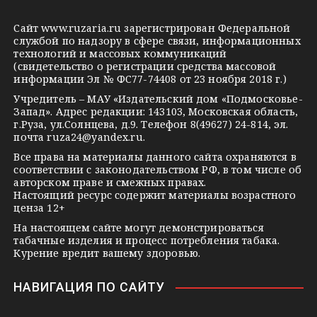
g
k
t
Сайт
www.ruzaria.ru
зарегистрирован Федеральной
r
l
a
службой по надзору в сфере связи, информационных
технологий и массовых коммуникаций
a
a
k
(свидетельство о регистрации средства массовой
m
s
t
информации Эл № ФС77-74408 от 23 ноября 2018 г.)
s
e
Учредитель – МАУ «Издательский дом «Подмосковье-
Запад». Адрес редакции: 143103, Московская область,
n
г.Руза, ул.Солнцева, д.9. Телефон 8(49627) 24-814, эл.
i
почта
ruza24@yandex.ru
.
k
Все права на материалы данного сайта охраняются в
соответствии с законодательством РФ, в том числе об
i
авторском праве и смежных правах.
Настоящий ресурс содержит материалы возрастного
ценза 12+
На настоящем сайте могут демонстрироваться
табачные изделия и процесс потребления табака.
Курение вредит вашему здоровью.
НАВИГАЦИЯ ПО САЙТУ