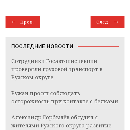
l
n
a
b
n
o
a
п
e
o
t
e
k
g
i
р
g
k
s
r
e
g
l
а
Н
r
l
A
d
e
в
Пред.
След.
a
a
p
I
r
и
а
m
s
p
n
т
s
ь
в
n
ПОСЛЕДНИЕ НОВОСТИ
i
и
k
Сотрудники Госавтоинспекции
i
г
проверяли грузовой транспорт в
а
Рузском округе
ц
Ружан просят соблюдать
и
осторожность при контакте с белками
я
Александр Горбылёв обсудил с
п
жителями Рузского округа развитие