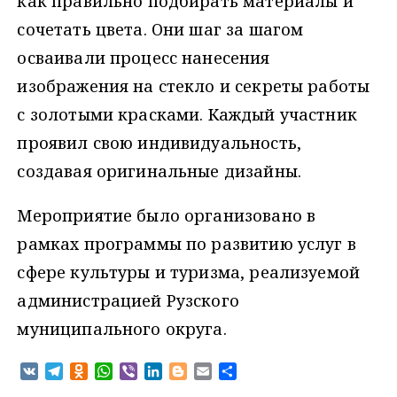
как правильно подбирать материалы и
сочетать цвета. Они шаг за шагом
осваивали процесс нанесения
изображения на стекло и секреты работы
с золотыми красками. Каждый участник
проявил свою индивидуальность,
создавая оригинальные дизайны.
Мероприятие было организовано в
рамках программы по развитию услуг в
сфере культуры и туризма, реализуемой
администрацией Рузского
муниципального округа.
V
T
O
W
V
L
B
E
О
K
e
d
h
i
i
l
m
т