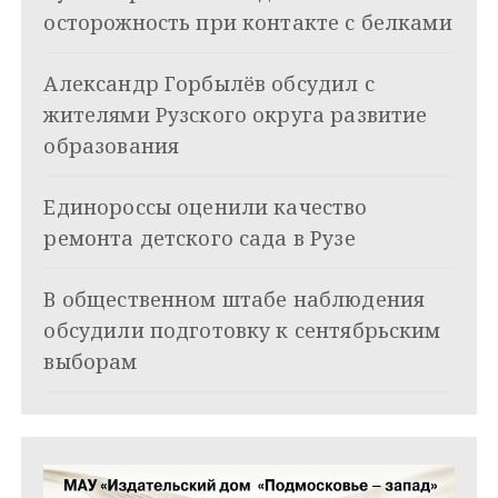
и
осторожность при контакте с белками
я
Александр Горбылёв обсудил с
п
жителями Рузского округа развитие
о
образования
з
Единороссы оценили качество
а
ремонта детского сада в Рузе
п
и
В общественном штабе наблюдения
обсудили подготовку к сентябрьским
с
выборам
я
м