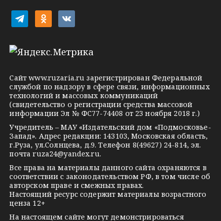
k
i
t
o
v
e
d
k
l
n
o
e
o
n
g
k
t
Сайт
www.ruzaria.ru
зарегистрирован Федеральной
r
l
a
службой по надзору в сфере связи, информационных
технологий и массовых коммуникаций
a
a
k
(свидетельство о регистрации средства массовой
m
s
t
информации Эл № ФС77-74408 от 23 ноября 2018 г.)
s
e
Учредитель – МАУ «Издательский дом «Подмосковье-
Запад». Адрес редакции: 143103, Московская область,
n
г.Руза, ул.Солнцева, д.9. Телефон 8(49627) 24-814, эл.
i
почта
ruza24@yandex.ru
.
k
Все права на материалы данного сайта охраняются в
соответствии с законодательством РФ, в том числе об
i
авторском праве и смежных правах.
Настоящий ресурс содержит материалы возрастного
ценза 12+
На настоящем сайте могут демонстрироваться