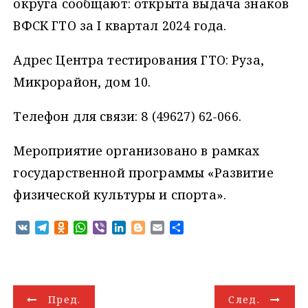
округа сообщают: открыта выдача знаков
ВФСК ГТО за I квартал 2024 года.
Адрес Центра тестирования ГТО: Руза,
Микрорайон, дом 10.
Телефон для связи: 8 (49627) 62-066.
Мероприятие организовано в рамках
государственной программы «Развитие
физической культуры и спорта».
V
T
O
W
V
L
B
E
О
K
e
d
h
i
i
l
m
т
l
n
a
b
n
o
a
п
e
o
t
e
k
g
i
р
g
k
s
r
e
g
l
а
Н
r
l
A
d
e
в
Пред.
След.