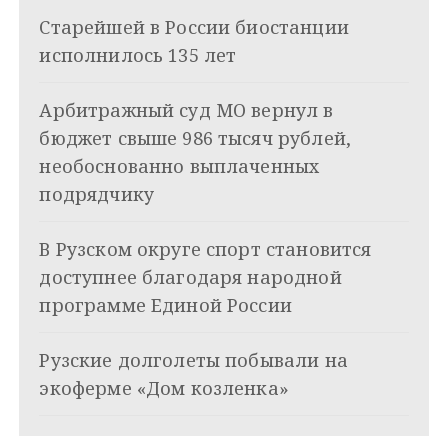
Старейшей в России биостанции
ц
исполнилось 135 лет
и
я
Арбитражный суд МО вернул в
бюджет свыше 986 тысяч рублей,
п
необоснованно выплаченных
о
подрядчику
з
В Рузском округе спорт становится
а
доступнее благодаря народной
п
программе Единой России
и
Рузские долголеты побывали на
с
экоферме «Дом козленка»
я