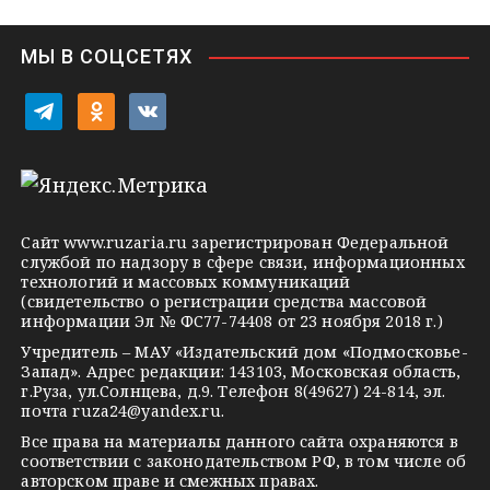
n
i
МЫ В СОЦСЕТЯХ
k
i
t
o
v
e
d
k
l
n
o
e
o
n
g
k
t
Сайт
www.ruzaria.ru
зарегистрирован Федеральной
r
l
a
службой по надзору в сфере связи, информационных
технологий и массовых коммуникаций
a
a
k
(свидетельство о регистрации средства массовой
m
s
t
информации Эл № ФС77-74408 от 23 ноября 2018 г.)
s
e
Учредитель – МАУ «Издательский дом «Подмосковье-
Запад». Адрес редакции: 143103, Московская область,
n
г.Руза, ул.Солнцева, д.9. Телефон 8(49627) 24-814, эл.
i
почта
ruza24@yandex.ru
.
k
Все права на материалы данного сайта охраняются в
соответствии с законодательством РФ, в том числе об
i
авторском праве и смежных правах.