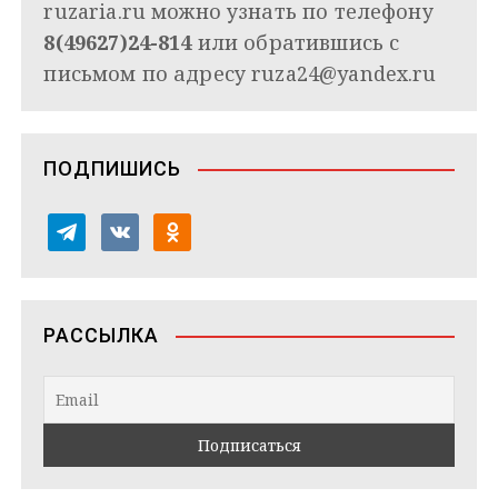
ruzaria.ru можно узнать по телефону
8(49627)24-814
или обратившись с
письмом по адресу
ruza24@yandex.ru
ПОДПИШИСЬ
t
v
o
e
k
d
l
o
n
e
n
o
РАССЫЛКА
g
t
k
r
a
l
a
k
a
m
t
s
e
s