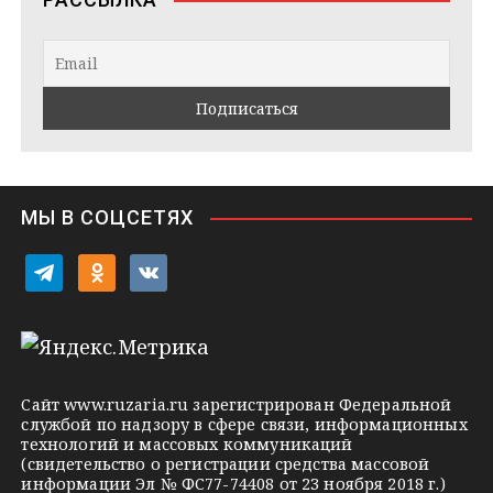
g
t
k
r
a
l
a
k
a
m
t
s
e
s
n
i
МЫ В СОЦСЕТЯХ
k
i
t
o
v
e
d
k
l
n
o
e
o
n
g
k
t
Сайт
www.ruzaria.ru
зарегистрирован Федеральной
r
l
a
службой по надзору в сфере связи, информационных
технологий и массовых коммуникаций
a
a
k
(свидетельство о регистрации средства массовой
m
s
t
информации Эл № ФС77-74408 от 23 ноября 2018 г.)