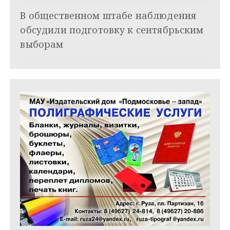
и
В общественном штабе наблюдения
обсудили подготовку к сентябрьским
с
выборам
я
м