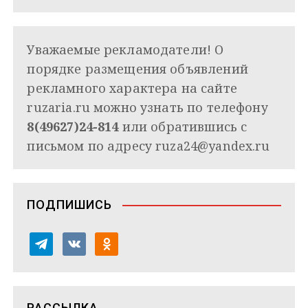
Уважаемые рекламодатели! О
порядке размещения объявлений
рекламного характера на сайте
ruzaria.ru можно узнать по телефону
8(49627)24-814
или обратившись с
письмом по адресу
ruza24@yandex.ru
ПОДПИШИСЬ
t
v
o
e
k
d
l
o
n
e
n
o
РАССЫЛКА