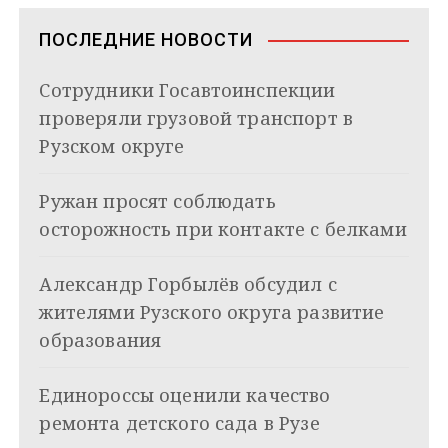
s
ь
в
n
ПОСЛЕДНИЕ НОВОСТИ
i
и
k
Сотрудники Госавтоинспекции
i
г
проверяли грузовой транспорт в
а
Рузском округе
ц
Ружан просят соблюдать
и
осторожность при контакте с белками
я
Александр Горбылёв обсудил с
п
жителями Рузского округа развитие
о
образования
з
Единороссы оценили качество
а
ремонта детского сада в Рузе
п