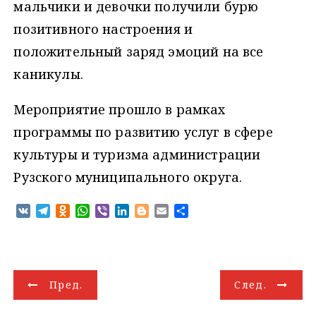
мальчики и девочки получили бурю
позитивного настроения и
положительный заряд эмоций на все
каникулы.
Мероприятие прошло в рамках
программы по развитию услуг в сфере
культуры и туризма администрации
Рузского муниципального округа.
V
T
O
W
V
L
B
E
О
K
e
d
h
i
i
l
m
т
l
n
a
b
n
o
a
п
e
o
t
e
k
g
i
р
g
k
s
r
e
g
l
а
Н
r
l
A
d
e
в
Пред.
След.
a
a
p
I
r
и
а
m
s
p
n
т