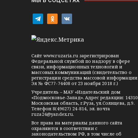
МЫ В СОЦСЕТЯХ
и
t
o
v
с
e
d
k
я
l
n
o
м
e
o
n
g
k
t
Сайт
www.ruzaria.ru
зарегистрирован
r
l
a
Федеральной службой по надзору в сфере
связи, информационных технологий и
a
a
k
массовых коммуникаций (свидетельство о
m
s
t
регистрации средства массовой информации
Эл № ФС77-74408 от 23 ноября 2018 г.)
s
e
Учредитель – МАУ «Издательский дом
n
«Подмосковье-Запад». Адрес редакции: 14310
i
Московская область, г.Руза, ул.Солнцева, д.9.
Телефон 8(49627) 24-814, эл. почта
k
ruza24@yandex.ru
.
i
Все права на материалы данного сайта
охраняются в соответствии с
законодательством РФ, в том числе об