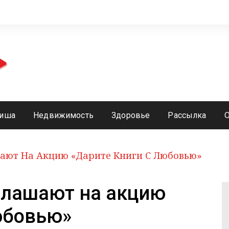
иша
Недвижимость
Здоровье
Рассылка
ают На Акцию «Дарите Книги С Любовью»
глашают на акцию
юбовью»