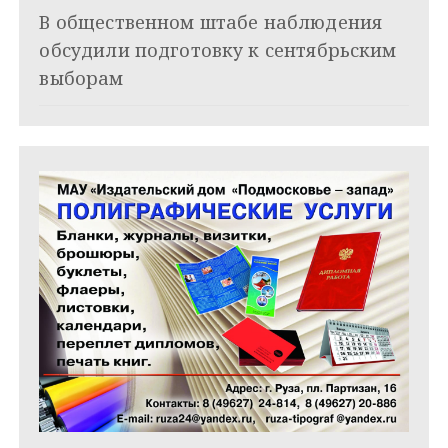
и
В общественном штабе наблюдения
обсудили подготовку к сентябрьским
с
выборам
я
м