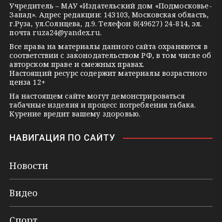
s
e
Учредитель – МАУ «Издательский дом «Подмосковье-
Запад». Адрес редакции: 143103, Московская область,
n
г.Руза, ул.Солнцева, д.9. Телефон 8(49627) 24-814, эл.
i
почта
ruza24@yandex.ru
.
k
Все права на материалы данного сайта охраняются в
соответствии с законодательством РФ, в том числе об
i
авторском праве и смежных правах.
Настоящий ресурс содержит материалы возрастного
ценза 12+
На настоящем сайте могут демонстрироваться
табачные изделия и процесс потребления табака.
Курение вредит вашему здоровью.
НАВИГАЦИЯ ПО САЙТУ
Новости
Видео
Спорт