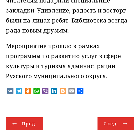
читателям подарили специальные
закладки. Удивление, радость и восторг
были на лицах ребят. Библиотека всегда
рада новым друзьям.
Мероприятие прошло в рамках
программы по развитию услуг в сфере
культуры и туризма администрации
Рузского муниципального округа.
V
T
O
W
V
L
B
E
О
K
e
d
h
i
i
l
m
т
l
n
a
b
n
o
a
п
e
o
t
e
k
g
i
р
g
k
s
r
e
g
l
а
Н
r
l
A
d
e
в
Пред.
След.
a
a
p
I
r
и
а
m
s
p
n
т