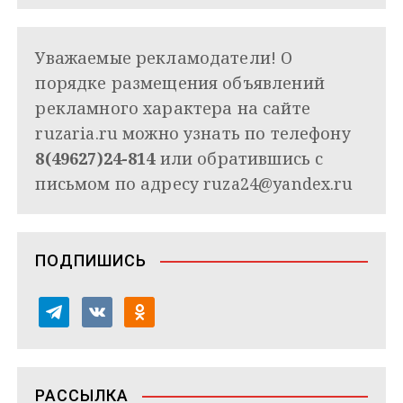
Уважаемые рекламодатели! О
порядке размещения объявлений
рекламного характера на сайте
ruzaria.ru можно узнать по телефону
8(49627)24-814
или обратившись с
письмом по адресу
ruza24@yandex.ru
ПОДПИШИСЬ
t
v
o
e
k
d
l
o
n
e
n
o
РАССЫЛКА