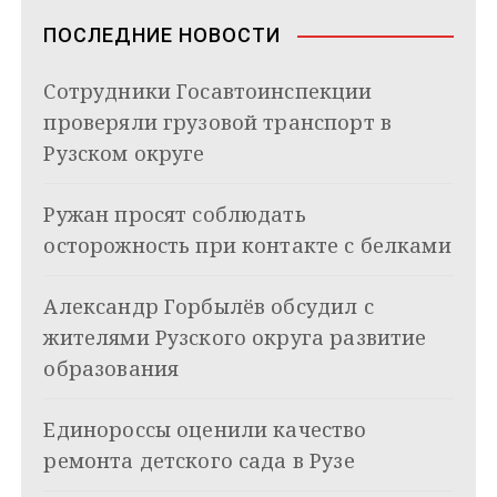
s
ь
в
n
ПОСЛЕДНИЕ НОВОСТИ
i
и
k
Сотрудники Госавтоинспекции
i
г
проверяли грузовой транспорт в
а
Рузском округе
ц
Ружан просят соблюдать
и
осторожность при контакте с белками
я
Александр Горбылёв обсудил с
п
жителями Рузского округа развитие
о
образования
з
Единороссы оценили качество
а
ремонта детского сада в Рузе
п