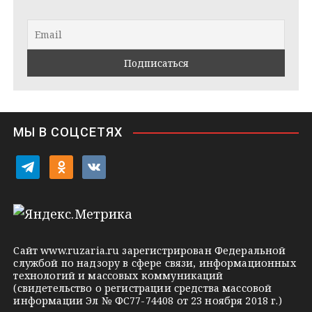
g
t
k
r
a
l
a
k
a
m
t
s
e
s
n
i
МЫ В СОЦСЕТЯХ
k
i
t
o
v
e
d
k
l
n
o
e
o
n
g
k
t
Сайт
www.ruzaria.ru
зарегистрирован Федеральной
r
l
a
службой по надзору в сфере связи, информационных
технологий и массовых коммуникаций
a
a
k
(свидетельство о регистрации средства массовой
m
s
t
информации Эл № ФС77-74408 от 23 ноября 2018 г.)