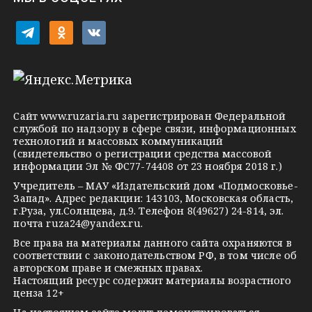
k
i
t
o
v
e
d
k
l
n
o
e
o
n
g
k
t
Сайт
www.ruzaria.ru
зарегистрирован Федеральной
r
l
a
службой по надзору в сфере связи, информационных
технологий и массовых коммуникаций
a
a
k
(свидетельство о регистрации средства массовой
m
s
t
информации Эл № ФС77-74408 от 23 ноября 2018 г.)
s
e
Учредитель – МАУ «Издательский дом «Подмосковье-
Запад». Адрес редакции: 143103, Московская область,
n
г.Руза, ул.Солнцева, д.9. Телефон 8(49627) 24-814, эл.
i
почта
ruza24@yandex.ru
.
k
Все права на материалы данного сайта охраняются в
соответствии с законодательством РФ, в том числе об
i
авторском праве и смежных правах.
Настоящий ресурс содержит материалы возрастного
ценза 12+