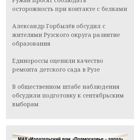
и
осторожность при контакте с белками
я
Александр Горбылёв обсудил с
п
жителями Рузского округа развитие
о
образования
з
Единороссы оценили качество
а
ремонта детского сада в Рузе
п
и
В общественном штабе наблюдения
обсудили подготовку к сентябрьским
с
выборам
я
м