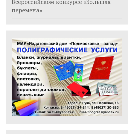
Всероссийском конкурсе «Большая
с
перемена»
я
м