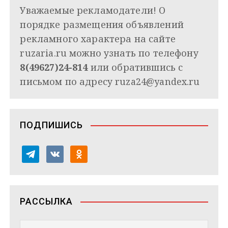
Уважаемые рекламодатели! О
порядке размещения объявлений
рекламного характера на сайте
ruzaria.ru можно узнать по телефону
8(49627)24-814
или обратившись с
письмом по адресу
ruza24@yandex.ru
ПОДПИШИСЬ
t
v
o
e
k
d
l
o
n
e
n
o
РАССЫЛКА
g
t
k
r
a
l