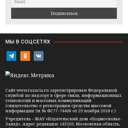
a
k
a
m
t
s
e
s
n
i
МЫ В СОЦСЕТЯХ
k
i
t
o
v
e
d
k
l
n
o
e
o
n
g
k
t
Сайт
www.ruzaria.ru
зарегистрирован Федеральной
r
l
a
службой по надзору в сфере связи, информационных
технологий и массовых коммуникаций
a
a
k
(свидетельство о регистрации средства массовой
m
s
t
информации Эл № ФС77-74408 от 23 ноября 2018 г.)
s
e
Учредитель – МАУ «Издательский дом «Подмосковье-
Запад». Адрес редакции: 143103, Московская область,
n