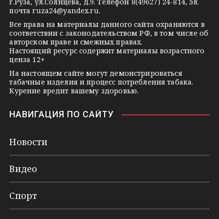
г.Руза, ул.Солнцева, д.9. Телефон 8(49627) 24-814, эл.
i
почта
ruza24@yandex.ru
.
k
Все права на материалы данного сайта охраняются в
соответствии с законодательством РФ, в том числе об
i
авторском праве и смежных правах.
Настоящий ресурс содержит материалы возрастного
ценза 12+
На настоящем сайте могут демонстрироваться
табачные изделия и процесс потребления табака.
Курение вредит вашему здоровью.
НАВИГАЦИЯ ПО САЙТУ
Новости
Видео
Спорт