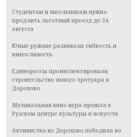
и
k
Студентам и школьникам нужно
i
г
продлить льготный проезд до 24
а
августа
ц
Юные ружане развивали гибкость и
и
выносливость
я
Единороссы проинспектировали
п
строительство нового тротуара в
о
Дорохово
з
Музыкальная квиз-игра прошла в
а
Рузском центре культуры и искусств
п
и
Активистка из Дорохово победила во