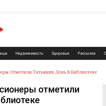
иша
Недвижимость
Здоровье
Рассылка
еры Отметили Татьянин День В Библиотеке
нсионеры отметили
иблиотеке