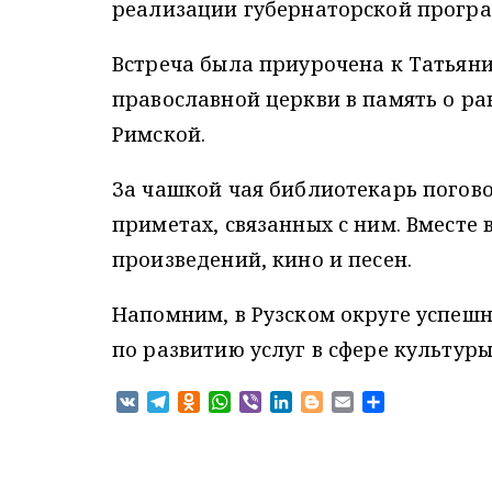
реализации губернаторской програ
Встреча была приурочена к Татьяни
православной церкви в память о р
Римской.
За чашкой чая библиотекарь погово
приметах, связанных с ним. Вместе
произведений, кино и песен.
Напомним, в Рузском округе успеш
по развитию услуг в сфере культуры
V
T
O
W
V
L
B
E
О
K
e
d
h
i
i
l
m
т
l
n
a
b
n
o
a
п
e
o
t
e
k
g
i
р
g
k
s
r
e
g
l
а