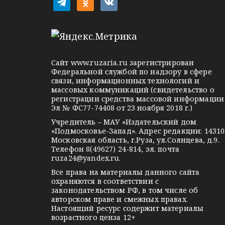
t
o
v
e
d
k
l
n
o
e
o
n
g
k
t
Сайт
www.ruzaria.ru
зарегистрирован
r
l
a
Федеральной службой по надзору в сфере
связи, информационных технологий и
a
a
k
массовых коммуникаций (свидетельство о
m
s
t
регистрации средства массовой информации
Эл № ФС77-74408 от 23 ноября 2018 г.)
s
e
Учредитель – МАУ «Издательский дом
n
«Подмосковье-Запад». Адрес редакции: 14310
i
Московская область, г.Руза, ул.Солнцева, д.9.
Телефон 8(49627) 24-814, эл. почта
k
ruza24@yandex.ru
.
i
Все права на материалы данного сайта
охраняются в соответствии с
законодательством РФ, в том числе об
авторском праве и смежных правах.
Настоящий ресурс содержит материалы
возрастного ценза 12+